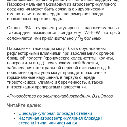
Пароксизмальная тахикардия из атриовентрикулярного
соединения может быть связана с хирургическим
вмешательством на сердце, например по поводу
врожденных пороков сердца.
Около 3% суправентрикулярных пароксизмальных
тахикардии вызывается синдромом W–Р–W, который
2
осложняется ими приблизительно у
/
больных.
3
Пароксизмы тахикардии могут быть обусловлены
рефлекторными влияниями при заболеваниях органов
брюшной полости (хронические холециститы, колиты,
панкреатиты и т.д.), почечнокаменной болезни,
заболеваниях центральной нервной системы и т.д. К
появлению приступов могут приводить различные
гормональные нарушения, в первую очередь
тиреотоксикоз, климакс и беременность, а также
интоксикация препаратами наперстянки.
«Руководство по электрокардиографии», В.Н.Орлов
Читайте далее:
Синоаурикулярная блокада I степени
Частичная атриовентрикулярная блокада II
степени I типа, или частичная