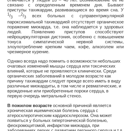
связано с определенным временем дня. Бывают
приступы тахикардии, развивающиеся во время сна. У
1
2
/
–
/
всех больных с суправентрикулярной
3
3
пароксизмальной тахикардией отсутствует органическое
поражение миокарда, т.е. она наблюдается у здоровых
людей. Появлению приступов способствуют
нейроциркуляторная дистония, особенно с повышением
тонуса симпатической нервной системы,
злоупотребление крепким чаем, кофе, алкоголем или
чрезмерное курение.
Однако всегда надо помнить о возможности небольших
очаговых изменений мышцы сердца или токсических
влияний, которые не проявляются клинически. Среди
органических заболеваний в молодом возрасте как
причину тахикардии следует прежде всего иметь в виду
различные миокардиты, в том числе и ревматические, и
врожденные или приобретенные пороки сердца, в
первую очередь митральный стеноз.
В пожилом возрасте
основной причиной является
хроническая ишемическая болезнь сердца с
атеросклеротическим кардиосклерозом. Она может
появиться у больных гипертонической болезнью,
феохромоцитомой, инфарктом миокарда, при
заболеваниях легких с развитием легочного сердца и т.д.