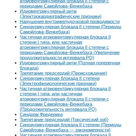
атриовентрикулярная блокада II степени с
периодами Самойлова–Венкебаха
Идиовентрикулярный ритм
(Электрокардиографические признаки)
Нарушения внутрижелудочковой проводимости
Синоаурикулярная блокада II степени (Периоды
Самойлова–Венкебаха)
Частичная атриовентрикулярная блокада II
степени I типа, или частичная
атриовентрикулярная блокада II степени с
периодами Самойлова–Венкебаха (Увеличение
продолжительности интервала PQ)
Идиовентрикулярный ритм (Полная поперечная
блокада)
Трепетание предсердий (Происхождение)
Синоаурикулярная блокада II степени
(Электрофизиологические признаки)
Частичная атриовентрикулярная блокада II
степени I типа, или частичная
атриовентрикулярная блокада II степени с
периодами Самойлова–Венкебаха
(Продолжительность интервала PQ)
Синдром Фредерика
Трепетание предсердий (Токсический зоб)
Синоаурикулярная блокада II степени (Периоды
Самойлова–Венкебаха — закономерности)
Частичная атриовентрикулярная блокада II