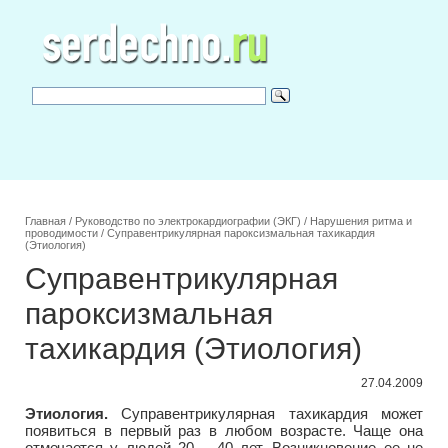
Главная
/
Руководство по электрокардиографии (ЭКГ)
/
Нарушения ритма и
проводимости
/
Суправентрикулярная пароксизмальная тахикардия
(Этиология)
Суправентрикулярная
пароксизмальная
тахикардия (Этиология)
27.04.2009
Этиология.
Суправентрикулярная тахикардия может
появиться в первый раз в любом возрасте. Чаще она
отмечается у людей 20 – 40 лет. Возникновение ее не