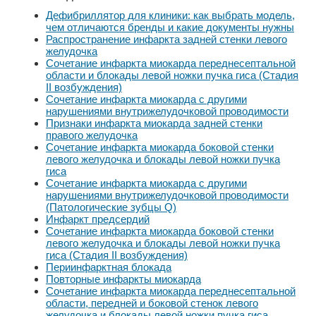
Дефибриллятор для клиники: как выбрать модель,
чем отличаются бренды и какие документы нужны
Распространение инфаркта задней стенки левого
желудочка
Сочетание инфаркта миокарда переднесептальной
области и блокады левой ножки пучка гиса (Стадия
II возбуждения)
Сочетание инфаркта миокарда с другими
нарушениями внутрижелудочковой проводимости
Признаки инфаркта миокарда задней стенки
правого желудочка
Сочетание инфаркта миокарда боковой стенки
левого желудочка и блокады левой ножки пучка
гиса
Сочетание инфаркта миокарда с другими
нарушениями внутрижелудочковой проводимости
(Патологические зубцы Q)
Инфаркт предсердий
Сочетание инфаркта миокарда боковой стенки
левого желудочка и блокады левой ножки пучка
гиса (Стадия II возбуждения)
Периинфарктная блокада
Повторные инфаркты миокарда
Сочетание инфаркта миокарда переднесептальной
области, передней и боковой стенок левого
желудочка и блокады левой ножки пучка гиса