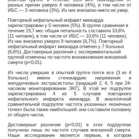
разных причин умерло 4 человека (4%), в том числе от
ИБС — 3 человека (3%). Из них внезапно никто не умер.
Повторный нефатальный инфаркт миокарда
зарегистрирован у 5 человек (5%). В группе сравнения в
течение 19,7 мес общая летальность составила 10,6%
(11 человек), в том числе от ИБС — 10,6% (11 человек).
Из них внезапно умерло 9 человек (8,7%). Повторный
нефатальный инфаркт миокарда отмечен у 7 больных
(6,8%). Достоверные различия с экспериментальной
группой отмечены по частоте возникновения внезапной
смерти (р<0,01).
Из числа умерших в опытной группе почти все (3 из 4
больных) имели стенокардию напряжения и
желудочковые экстрасистолы (градаций 2, 4, 5 при 24-
часовом мониторировании ЭКГ). В этой же подгруппе
зарегистрировано 4 из 5 случаев повторного
нефатального инфаркта миокарда. В аналогичной
сравнительной подгруппе частота указанных «конечных
точек» была также наибольшей: они составили половину
от общего числа.
Достоверные различия (р<0,01) в этих подгруппах
получены лишь по частоте случаев внезапной смерти.
Наше исследование является первым, в котором