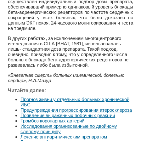
осуществлен индивидуальный подбор дозы препарата,
обеспечивавший примерно одинаковый уровень блокады
бета-адренергических рецепторов по частоте сердечных
сокращений у всех больных, что было доказано по
данным ЭКГ покоя, 24-часового мониторирования и теста
на тредмиле.
В других работах, за исключением многоцентрового
исследования в США [ВНАТ, 1981], использовалась
лишь- стандартная доза препарата. Такой подход,
очевидно, приводил к тому, что у определенного числа
больных блокада бета-адренергических рецепторов не
развивалась либо была избыточной.
«Внезапная смерть больных ишемической болезнью
сердца», Н.А.Мазур
Читайте далее:
Прогноз жизни у отдельных больных хронической
ИБС
Предупреждения прогрессирования атеросклероза
Появление выраженных побочных реакций
Тромбоз коронарных артерий
Исследования организованные по двойному
слепому принципу
Лечение антиаритмическим препаратом