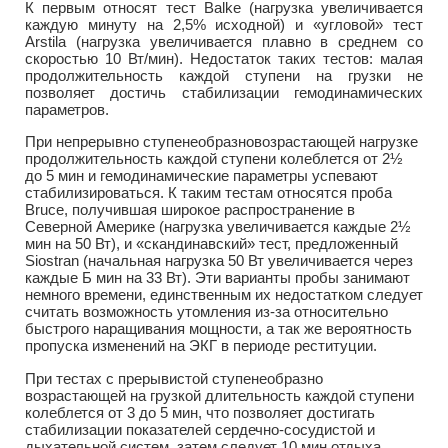
К первым относят тест Balke (нагрузка увеличивается
каждую минуту на 2,5% исходной) и «угловой» тест
Arstila (нагрузка увеличивается плавно в среднем со
скоростью 10 Вт/мин). Недостаток таких тестов: малая
продолжительность каждой ступени на грузки не
позволяет достичь стабилизации гемодинамических
параметров.
При непрерывно ступенеобразновозрастающей нагрузке
продолжительность каждой ступени колеблется от 2½
до 5 мин и гемодинамические параметры успевают
стабилизироваться. К таким тестам относятся проба
Bruce, получившая широкое распространение в
Северной Америке (нагрузка увеличивается каждые 2½
мин на 50 Вт), и «скандинавский» тест, предложенный
Siostran (начальная нагрузка 50 Вт увеличивается через
каждые Б мин на 33 Вт). Эти варианты пробы занимают
немного времени, единственным их недостатком следует
считать возможность утомления из-за относительно
быстрого наращивания мощности, а так же вероятность
пропуска изменений на ЭКГ в периоде реституции.
При тестах с прерывистой ступенеобразно
возрастающей на грузкой длительность каждой ступени
колеблется от 3 до 5 мин, что позволяет достигать
стабилизации показателей сердечно-сосудистой и
дыхательной систем, затем следует 10 мин отдыха.