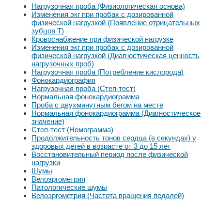
Нагрузочная проба (Физиологическая основа)
Изменения экг при пробах с дозированной
физической нагрузкой (Появление отрицательных
зубцов Т)
Кровоснабжение при физической нагрузке
Изменения экг при пробах с дозированной
физической нагрузкой (Диагностическая ценность
нагрузочных проб)
Нагрузочная проба (Потребление кислорода)
Фонокардиография
Нагрузочная проба (Степ-тест)
Нормальная фонокардиограмма
Проба с двухминутным бегом на месте
Нормальная фонокардиограмма (Диагностическое
значение)
Степ-тест (Номограмма)
Продолжительность тонов сердца (в секундах) у
здоровых детей в возрасте от 3 до 15 лет
Восстановительный период после физической
нагрузки
Шумы
Велоэргометрия
Патологические шумы
Велоэргометрия (Частота вращения педалей)