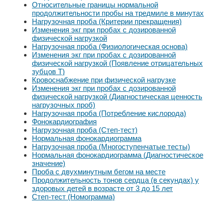
Относительные границы нормальной
продолжительности пробы на тредмиле в минутах
Нагрузочная проба (Критерии прекращения)
Изменения экг при пробах с дозированной
физической нагрузкой
Нагрузочная проба (Физиологическая основа)
Изменения экг при пробах с дозированной
физической нагрузкой (Появление отрицательных
зубцов Т)
Кровоснабжение при физической нагрузке
Изменения экг при пробах с дозированной
физической нагрузкой (Диагностическая ценность
нагрузочных проб)
Нагрузочная проба (Потребление кислорода)
Фонокардиография
Нагрузочная проба (Степ-тест)
Нормальная фонокардиограмма
Нагрузочная проба (Многоступенчатые тесты)
Нормальная фонокардиограмма (Диагностическое
значение)
Проба с двухминутным бегом на месте
Продолжительность тонов сердца (в секундах) у
здоровых детей в возрасте от 3 до 15 лет
Степ-тест (Номограмма)