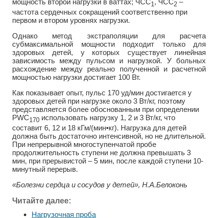
мощность второй нагрузки в ваттах; ЧСС
, ЧСС
–
1
2
частота сердечных сокращений соответственно при
первом и втором уровнях нагрузки.
Однако метод экстраполяции для расчета
субмаксимальной мощности подходит только для
здоровых детей, у которых существует линейная
зависимость между пульсом и нагрузкой. У больных
расхождение между реально полученной и расчетной
мощностью нагрузки достигает 100 Вт.
Как показывает опыт, пульс 170 уд/мин достигается у
здоровых детей при нагрузке около 3 Вт/кг, поэтому
представляется более обоснованным при определении
PWC
использовать нагрузку 1, 2 и 3 Вт/кг, что
170
составит 6, 12 и 18 кГм/(мин•кг). Нагрузка для детей
должна быть достаточно интенсивной, но не длительной.
При непрерывной многоступенчатой пробе
продолжительность ступени не должна превышать 3
мин, при прерывистой – 5 мин, после каждой ступени 10-
минутный перерыв.
«Болезни сердца и сосудов у детей», Н.А.Белоконь
Читайте далее:
Нагрузочная проба