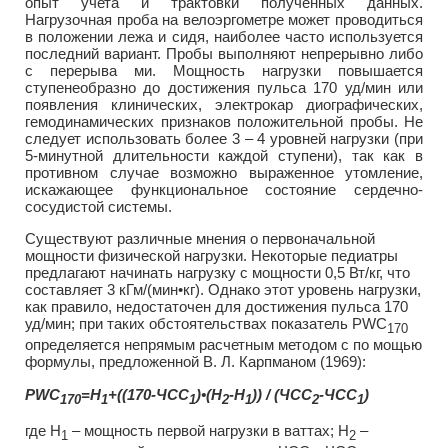
опыт учета и трактовки полученных данных.
Нагрузочная проба на велоэргометре может проводиться
в положении лежа и сидя, наиболее часто используется
последний вариант. Пробы выполняют непрерывно либо
с перерыва ми. Мощность нагрузки повышается
ступенеобразно до достижения пульса 170 уд/мин или
появления клинических, электрокар диографических,
гемодинамических признаков положительной пробы. Не
следует использовать более 3 – 4 уровней нагрузки (при
5-минутной длительности каждой ступени), так как в
противном случае возможно выраженное утомление,
искажающее функциональное состояние сердечно-
сосудистой системы.
Существуют различные мнения о первоначальной
мощности физической нагрузки. Некоторые педиатры
предлагают начинать нагрузку с мощности 0,5 Вт/кг, что
составляет 3 кГм/(мин•кг). Однако этот уровень нагрузки,
как правило, недостаточен для достижения пульса 170
уд/мин; при таких обстоятельствах показатель PWС
170
определяется непрямым расчетным методом с по мощью
формулы, предложенной В. Л. Карпманом (1969):
PWС
=H
+((170-ЧСС
)•(Н
-Н
)) / (ЧСС
-ЧСС
)
170
1
1
2
1
2
1
где Н
– мощность первой нагрузки в ваттах; Н
–
1
2