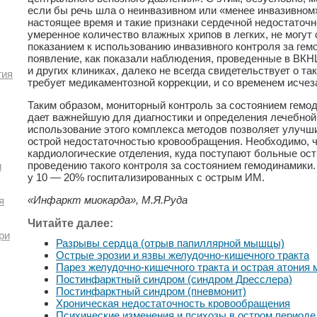
если бы речь шла о неинвазивном или «менее инвазивном
настоящее время и такие признаки сердечной недостаточно
умеренное количество влажных хрипов в легких, не могут
показанием к использованию инвазивного контроля за гемо
появление, как показали наблюдения, проведенные в ВКНЦ
и других клиниках, далеко не всегда свидетельствует о та
гия
требует медикаментозной коррекции, и со временем исчез
Таким образом, мониторный контроль за состоянием гем
дает важнейшую для диагностики и определения лечебной
использование этого комплекса методов позволяет улучши
острой недостаточностью кровообращения. Необходимо, 
кардиологические отделения, куда поступают больные ос
проведению такого контроля за состоянием гемодинамики
и
у 10 — 20% госпитализированных с острым ИМ.
«Инфаркт миокарда», М.Я.Руда
я
Читайте далее:
ри
Разрывы сердца (отрыв папиллярной мышцы)
Острые эрозии и язвы желудочно-кишечного тракта
Парез желудочно-кишечного тракта и острая атония 
Постинфарктный синдром (синдром Дресслера)
Постинфарктный синдром (пневмонит)
Хроническая недостаточность кровообращения
Психические изменения и психозы в остром периоде