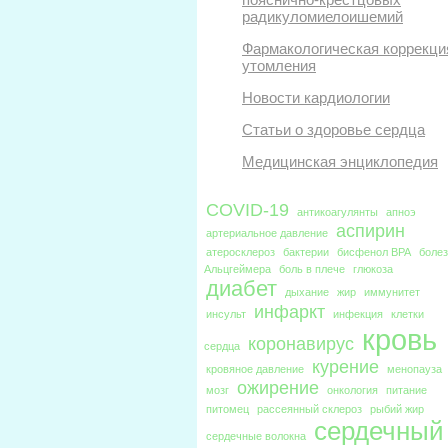
радикуломиелоишемий
Фармакологическая коррекци
утомления
Новости кардиологии
Статьи о здоровье сердца
Медицинская энциклопедия
COVID-19
антикоагулянты
апноэ
аспирин
артериальное давление
атеросклероз
бактерии
бисфенол BPA
боле
Альцгеймера
боль в плече
глюкоза
диабет
дыхание
жир
иммунитет
инфаркт
инсульт
инфекция
клетки
кровь
коронавирус
сердца
курение
кровяное давление
менопауза
ожирение
мозг
онкология
питание
питомец
рассеянный склероз
рыбий жир
сердечный
сердечные волокна