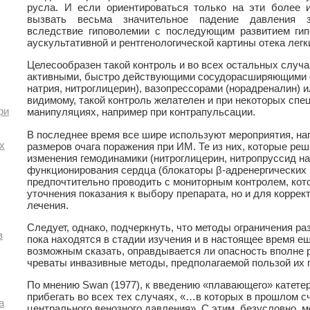
русла. И если ориентироваться только на эти более 
вызвать весьма значительное падение давления з
вследствие гиповолемии с последующим развитием гип
аускультативной и рентгенологической картины отека легки
Целесообразен такой контроль и во всех остальных случа
активными, быстро действующими сосудорасширяющими 
натрия, нитроглицерин), вазопрессорами (норадреналин) и
видимому, такой контроль желателен и при некоторых сп
ри
манипуляциях, например при контрапульсации.
В последнее время все шире используют мероприятия, на
х
размеров очага поражения при ИМ. Те из них, которые ре
изменения гемодинамики (нитроглицерин, нитропруссид на
функционирования сердца (блокаторы β-адренергических 
предпочтительно проводить с мониторным контролем, кот
уточнения показания к выбору препарата, но и для коррек
лечения.
Следует, однако, подчеркнуть, что методы ограничения р
в
пока находятся в стадии изучения и в настоящее время е
возможным сказать, оправдывается ли опасность вполне
чреваты инвазивные методы, предполагаемой пользой их 
По мнению Swan (1977), к введению «плавающего» катете
прибегать во всех тех случаях, «…в которых в прошлом 
а
центрального венозного давления». С этим, безусловно,