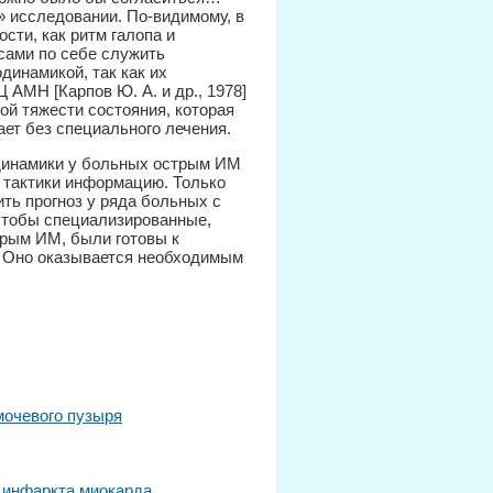
» исследовании. По-видимому, в
сти, как ритм галопа и
 сами по себе служить
динамикой, так как их
 АМН [Карпов Ю. А. и др., 1978]
кой тяжести состояния, которая
ает без специального лечения.
одинамики у больных острым ИМ
 тактики информацию. Только
ть прогноз у ряда больных с
чтобы специализированные,
трым ИМ, были готовы к
. Оно оказывается необходимым
мочевого пузыря
 инфаркта миокарда