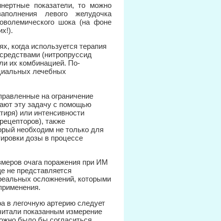
инертные показатели, то можно
аполнения левого желудочка
оволемического шока (на фоне
х!).
ях, когда используется терапия
средствами (нитропруссид
ли их комбинацией. По-
ециальных лечебных
правленные на ограничение
шают эту задачу с помощью
тиря) или интенсивности
рецепторов), также
орый необходим не только для
тировки дозы в процессе
азмеров очага поражения при ИМ
ще не представляется
 реальных осложнений, которыми
применения.
ра в легочную артерию следует
считали показанным измерение
 можно было бы согласиться…