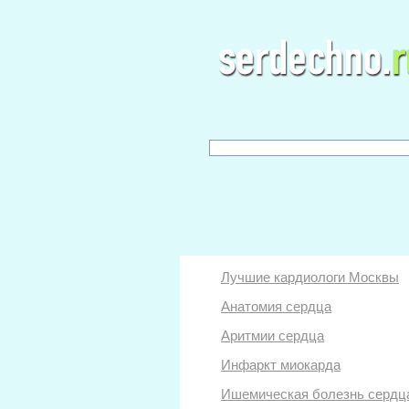
Лучшие кардиологи Москвы
Анатомия сердца
Аритмии сердца
Инфаркт миокарда
Ишемическая болезнь сердц