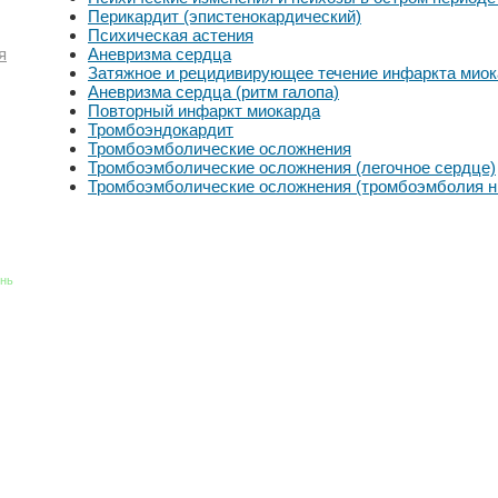
Перикардит (эпистенокардический)
Психическая астения
Аневризма сердца
я
Затяжное и рецидивирующее течение инфаркта мио
Аневризма сердца (ритм галопа)
Повторный инфаркт миокарда
Тромбоэндокардит
Тромбоэмболические осложнения
Тромбоэмболические осложнения (легочное сердце)
Тромбоэмболические осложнения (тромбоэмболия н
знь