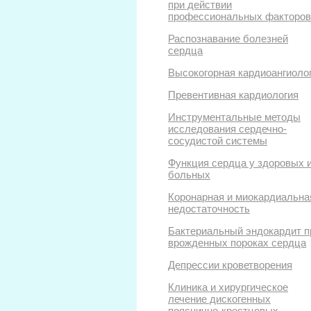
при действии
профессиональных факторов
Распознавание болезней
сердца
Высокогорная кардиоангиоло
Превентивная кардиология
Инструментальные методы
исследования сердечно-
сосудистой системы
Функция сердца у здоровых 
больных
Коронарная и миокардиальна
недостаточность
Бактериальный эндокардит п
врожденных пороках сердца
Депрессии кроветворения
Клиника и хирургическое
лечение дискогенных
пояснично-крестцовых