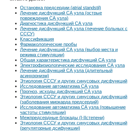
Остановка предсердии (atrial standstil)
Лечение дисфункций СА узла (острые
повреждения СА узла)
Диагностика дисфункций СА узла
Лечение дисфункций СА узла (лечение больных с
СССУ)
Классификация
Фармакологические пробы
Лечение дисфункций СА узла (выбор места и
режима стимуляции)
Общая характеристика дисфункций СА узла
Электрофизиологические исследования СА узла
Лечение дисфункций СА узла (длительный
асинхронизм)
Этиология СССУ и других синусовых дисфункций
Исследование автоматизма СА узла
Прогноз, исходы дисфункций СА узла
Этиология СССУ и других синусовых дисфункций
(заболевания миокарда предсердий)
Исследование автоматизма СА узла (повышение
частоты стимуляции)
Межпредсердные блокады (I-IIстепени)
Этиология СССУ и других синусовых дисфункций
(регуляторные дсифункции)