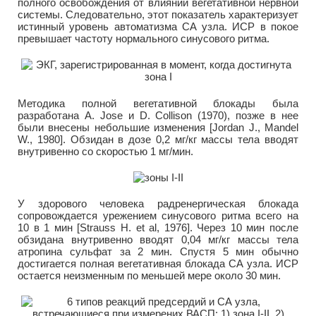
полного освобождения от влияний вегетативной нервной
системы. Следовательно, этот показатель характеризует
истинный уровень автоматизма СА узла. ИСР в покое
превышает частоту нормального синусового ритма.
Методика полной вегетативной блокады была
разработана A. Jose и D. Collison (1970), позже в нее
были внесены небольшие изменения [Jordan J., Mandel
W., 1980]. Обзидан в дозе 0,2 мг/кг массы тела вводят
внутривенно со скоростью 1 мг/мин.
У здорового человека радренергическая блокада
сопровождается урежением синусового ритма всего на
10 в 1 мин [Strauss H. et al, 1976]. Через 10 мин после
обзидана внутривенно вводят 0,04 мг/кг массы тела
атропина сульфат за 2 мин. Спустя 5 мин обычно
достигается полная вегетативная блокада СА узла. ИСР
остается неизменным по меньшей мере около 30 мин.