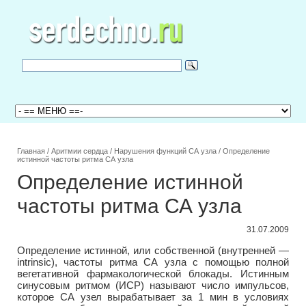
Главная
/
Аритмии сердца
/
Нарушения функций СА узла
/
Определение
истинной частоты ритма СА узла
Определение истинной
частоты ритма СА узла
31.07.2009
Определение истинной, или собственной (внутренней —
intrinsic), частоты ритма СА узла с помощью полной
вегетативной фармакологической блокады. Истинным
синусовым ритмом (ИСР) называют число импульсов,
которое СА узел вырабатывает за 1 мин в условиях