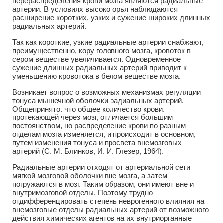
перераспределения крови мозга являются радиальные
артерии. В условиях высокогорья наблюдаются
расширение коротких, узких и сужение широких длинных
радиальных артерий.
Так как короткие, узкие радиальные артерии снабжают,
преимущественно, кору головного мозга, кровоток в
сером веществе увеличивается. Одновременное
сужение длинных радиальных артерий приводит к
уменьшению кровотока в белом веществе мозга.
Возникает вопрос о возможных механизмах регуляции
тонуса мышечной оболочки радиальных артерий.
Общепринято, что общее количество крови,
протекающей через мозг, отличается большим
постоянством, но распределение крови по разным
отделам мозга изменяется, и происходит в основном,
путем изменения тонуса и просвета внемозговых
артерий (С. М. Блинков, И. И. Глезер, 1964).
Радиальные артерии отходят от артериальной сети
мягкой мозговой оболочки вне мозга, а затем
погружаются в мозг. Таким образом, они имеют вне и
внутримозговой отделы. Поэтому трудно
отдифференцировать степень неврогенного влияния на
внемозговые отделы радиальных артерий от возможного
действия химических агентов на их внутриорганные