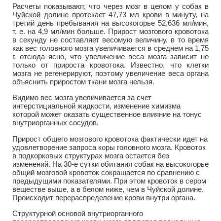
Расчеты показывают, что через мозг в целом у собак в
Чуйской долине протекает 47,73 мл крови в минуту, на
третий день пребывания на высокогорье 52,636 мл/мин,
т. е. на 4,9 мл/мин больше. Прирост мозгового кровотока
в секунду не составляет весомую величину, в то время
как вес головного мозга увеличивается в среднем на 1,75
г. отсюда ясно, что увеличение веса мозга зависит не
только от прироста кровотока. Известно, что клетки
мозга не регенерируют, поэтому увеличение веса органа
объяснить приростом ткани мозга нельзя.
Видимо вес мозга увеличивается за счет
интерстициальной жидкости, изменение химизма
которой может оказать существенное влияние на тонус
внутриорганных сосудов.
Прирост общего мозгового кровотока фактически идет на
удовлетворение запроса коры головного мозга. Кровоток
в подкорковых структурах мозга остается без
изменений. На 30-е сутки обитания собак на высокогорье
общий мозговой кровоток сокращается по сравнению с
предыдущими показателями. При этом кровоток в сером
веществе выше, а в белом ниже, чем в Чуйской долине.
Происходит перераспределение крови внутри органа.
Структурной основой внутриорганного