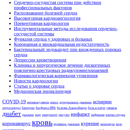
Сердечно-сосудистая система при действии
профессиональных факторов
Распознавание болезней сердца
Высокогорная кардиоангиология
Превентивная кардиология
Инструментальные методы исследования сердечно-
сосудистой системы
Функция сердца у здоровых и больных
Коронарная и миокардиальная недостаточность
Бактериальный эндокардит при врожденных пороках
сердца
Депрессии кроветворения
Клиника и хирургическое лечение дискогенных
пояснично-крестцовых радикуломиелоишемий
Фармакологическая коррекция утомления
Новости кардиологии
Статьи о здоровье сердца
Медицинская энциклопедия
COVID-19
аспирин
антикоагулянты
апноэ
артериальное давление
атеросклероз
бактерии
бисфенол BPA
болезнь Альцгеймера
боль в плече
глюкоза
диабет
инфаркт
дыхание
жир
иммунитет
инсульт
инфекция
клетки сердца
кровь
коронавирус
курение
кровяное давление
менопауза
мозг