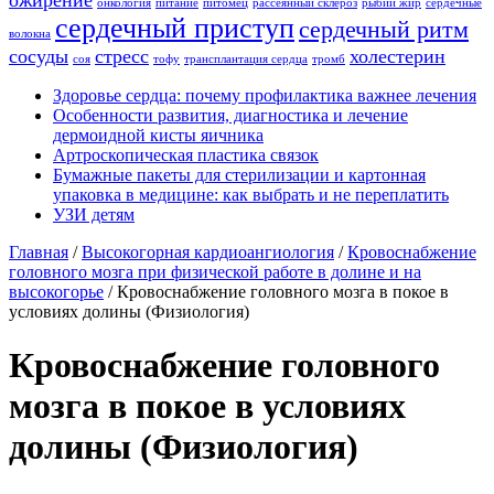
ожирение
онкология
питание
питомец
рассеянный склероз
рыбий жир
сердечные
сердечный приступ
сердечный ритм
волокна
сосуды
стресс
холестерин
соя
тофу
трансплантация сердца
тромб
Здоровье сердца: почему профилактика важнее лечения
Особенности развития, диагностика и лечение
дермоидной кисты яичника
Артроскопическая пластика связок
Бумажные пакеты для стерилизации и картонная
упаковка в медицине: как выбрать и не переплатить
УЗИ детям
Главная
/
Высокогорная кардиоангиология
/
Кровоснабжение
головного мозга при физической работе в долине и на
высокогорье
/
Кровоснабжение головного мозга в покое в
условиях долины (Физиология)
Кровоснабжение головного
мозга в покое в условиях
долины (Физиология)