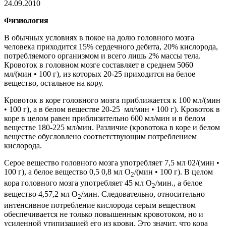
24.09.2010
Физиология
В обычных условиях в покое на долю головного мозга
человека приходится 15% сердечного дебита, 20% кислорода,
потребляемого организмом и всего лишь 2% массы тела.
Кровоток в головном мозге составляет в среднем 5060
мл/(мин • 100 г), из которых 20-25 приходится на белое
вещество, остальное на кору.
Кровоток в коре головного мозга приближается к 100 мл/(мин
• 100 г), а в белом веществе 20-25 мл/мин • 100 г). Кровоток в
коре в целом равен приблизительно 600 мл/мин и в белом
веществе 180-225 мл/мин. Различие (кровотока в коре и белом
веществе обусловлено соответствующим потреблением
кислорода.
Серое вещество головного мозга употребляет 7,5 мл 02/(мин •
100 г), а белое вещество 0,5 0,8 мл О
/(мин • 100 г). В целом
2
кора головного мозга употребляет 45 мл О
/мин., а белое
2
вещество 4,57,2 мл О
/мин. Следовательно, относительно
2
интенсивное потребление кислорода серым веществом
обеспечивается не только повышенным кровотоком, но и
усиленной утипизацией его из крови. Это значит, что кора