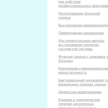
при действии
профессиональных факторов
Распознавание болезней
сердца
Высокогорная кардиоангиоло
Превентивная кардиология
Инструментальные методы
исследования сердечно-
сосудистой системы
Функция сердца у здоровых 
больных
Коронарная и миокардиальна
недостаточность
Бактериальный эндокардит п
врожденных пороках сердца
Депрессии кроветворения
Клиника и хирургическое
лечение дискогенных
пояснично-крестцовых