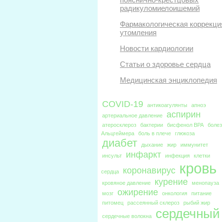
радикуломиелоишемий
Фармакологическая коррекци
утомления
Новости кардиологии
Статьи о здоровье сердца
Медицинская энциклопедия
COVID-19
антикоагулянты
апноэ
аспирин
артериальное давление
атеросклероз
бактерии
бисфенол BPA
боле
Альцгеймера
боль в плече
глюкоза
диабет
дыхание
жир
иммунитет
инфаркт
инсульт
инфекция
клетки
кровь
коронавирус
сердца
курение
кровяное давление
менопауза
ожирение
мозг
онкология
питание
питомец
рассеянный склероз
рыбий жир
сердечный
сердечные волокна