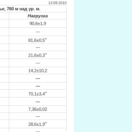
13.09.2010
е, 760 м над ур. м.
Нагрузка
90,6±1,9
—
+
81,6±0,5
—
+
21,6±0,3
—
14,2±10,2
—
—
+
70,1±3,4
—
7,36±0,02
—
+
28,6±1,9
—