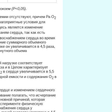
окоем (Р<0,05).
емии отсутствуют, причем Ра О
2
лагоприятные условия для
десь является изменение
каням сердца, так как есть
овоснабжением сердца во время
ение суммарного объемного
ке он увеличивается в 4,5 раза,
инутного объема
й нагрузке соответствует
за и в Целом характеризует
O
в сердце увеличивается в 5,5
2
одной емкости и содержания O
в
2
ердце и изменением сердечного
вание полагать, что исчерпание
новной причиной, которая
эксперименте физическую
снабжения сердца у