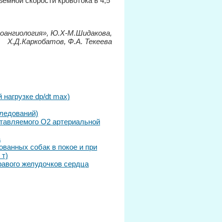
емной скорости кровотока в 4,5
оангиология», Ю.Х-М.Шидакова,
Х.Д.Каркобатов, Ф.А. Текеева
нагрузке dp/dt max)
ледований)
тавляемого О2 артериальной
а
ованных собак в покое и при
 т)
авого желудочков сердца