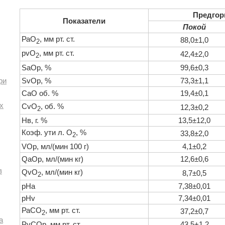
Предгорь
Показатели
Покой
РаO
, мм рт. ст.
88,0±1,0
2
pvO
, мм рт. ст.
42,4±2,0
2
SaOp, %
99,6±0,3
ри
SvOp, %
73,3±1,1
СаО об. %
19,4±0,1
х
CvO
, об. %
12,3±0,2
2
Нв, г. %
13,5±12,0
Коэф. ути л. O
, %
33,8±2,0
2
VOp, мл/(мин 100 г)
4,1±0,2
QaOp, мл/(мин кг)
12,6±0,6
в
QvO
, мл/(мин кг)
8,7±0,5
2
рНа
7,38±0,01
pHv
7,34±0,01
РаСO
, мм рт. ст.
37,2±0,7
2
а
PvCOp, мм рт. ст.
43,5+1,2