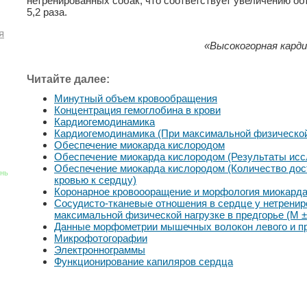
нетренированных собак, что соответствует увеличению объ
5,2 раза.
я
«Высокогорная карди
Читайте далее:
Минутный объем кровообращения
Концентрация гемоглобина в крови
Кардиогемодинамика
Кардиогемодинамика (При максимальной физической 
Обеспечение миокарда кислородом
Обеспечение миокарда кислородом (Результаты исс
Обеспечение миокарда кислородом (Количество дос
знь
кровью к сердцу)
Коронарное кровоооращение и морфология миокард
Сосудисто-тканевые отношения в сердце у нетренир
максимальной физической нагрузке в предгорье (М ±
Данные морфометрии мышечных волокон левого и пр
Микрофотогорафии
Электроннограммы
Функционирование капиляров сердца