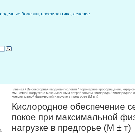
Главная
/
Высокогорная кардиоангиология
/
Коронарное крообращение, кардиог
мышечной нагрузке с максимальным потреблением кислорода
/
Кислородное о
максимальной физической нагрузке в предгорье (М ± т)
Кислородное обеспечение се
покое при максимальной фи
нагрузке в предгорье (М ± т)
а