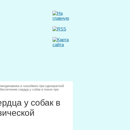
емодинамика и газообмен при однократной
беспечение сердца у собак в покое при
рдца у собак в
зической