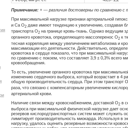
Примечание:
+ — различия достоверны по сравнению с п
При максимальной нагрузке признаки артериальной гипокс
и Са О
даже имеют тенденцию к увеличению, создавая б
2
гия
транспорта О
на границе кровь-ткань. Однако ведущим з
2
органного кровотока, определяющего массоперенос O
к т
2
тесная корреляция между увеличением метаболизма и кр
максимизации его деятельности. Действительно, определ
кровотока в сердце показало, что при максимальной нагруз
по сравнению с покоем, что составляет 3,9 ± 0,3% всего м
кровообращения.
и
То есть, увеличение органного кровотока при максимально
изменению сердечного выброса, который возрастает в 4 ра
я
общую производительность сердца. При этом транспорт 
раза, что связано с компенсаторным увеличением кислор
артериальной крови.
ри
Наличие связи между кровоснабжением, доставкой O
в с
2
выброса при максимальной физической нагрузке дает осно
резервов кислородтранспортных систем может служить ос
лимитирует производительность миокарда. Используя в 
нагрузку, удалось оценить резервные возможности крово