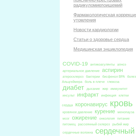
радикуломиелоишемий
Фармакологическая коррекци
утомления
Новости кардиологии
Статьи о здоровье сердца
Медицинская энциклопедия
COVID-19
антикоагулянты
апноэ
аспирин
артериальное давление
атеросклероз
бактерии
бисфенол BPA
боле
Альцгеймера
боль в плече
глюкоза
диабет
дыхание
жир
иммунитет
инфаркт
инсульт
инфекция
клетки
кровь
коронавирус
сердца
курение
кровяное давление
менопауза
ожирение
мозг
онкология
питание
питомец
рассеянный склероз
рыбий жир
сердечный
сердечные волокна