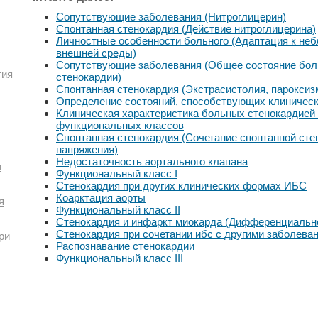
Сопутствующие заболевания (Нитроглицерин)
Спонтанная стенокардия (Действие нитроглицерина)
Личностные особенности больного (Адаптация к не
внешней среды)
Сопутствующие заболевания (Общее состояние боль
гия
стенокардии)
Спонтанная стенокардия (Экстрасистолия, пароксиз
Определение состояний, способствующих клиничес
Клиническая характеристика больных стенокардией
функциональных классов
Спонтанная стенокардия (Сочетание спонтанной сте
напряжения)
Недостаточность аортального клапана
и
Функциональный класс I
Стенокардия при других клинических формах ИБС
Коарктация аорты
я
Функциональный класс II
Стенокардия и инфаркт миокарда (Дифференциально
Стенокардия при сочетании ибс с другими заболева
ри
Распознавание стенокардии
Функциональный класс III