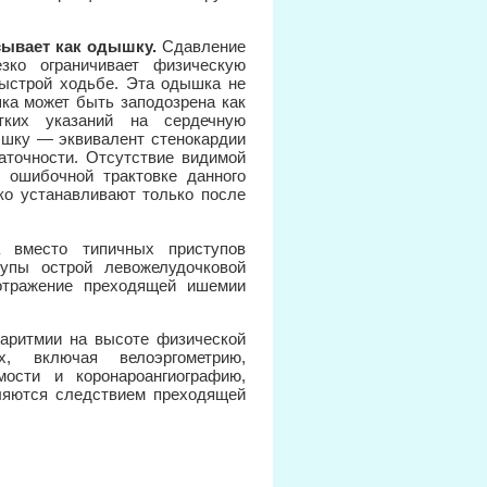
сывает как одышку.
Сдавление
зко ограничивает физическую
быстрой ходьбе. Эта одышка не
ка может быть заподозрена как
тких указаний на сердечную
ышку — эквивалент стенокардии
аточности. Отсутствие видимой
к ошибочной трактовке данного
ко устанавливают только после
вместо типичных приступов
тупы острой левожелудочковой
 отражение преходящей ишемии
аритмии на высоте физической
х, включая велоэргометрию,
мости и коронароангиографию,
вляются следствием преходящей