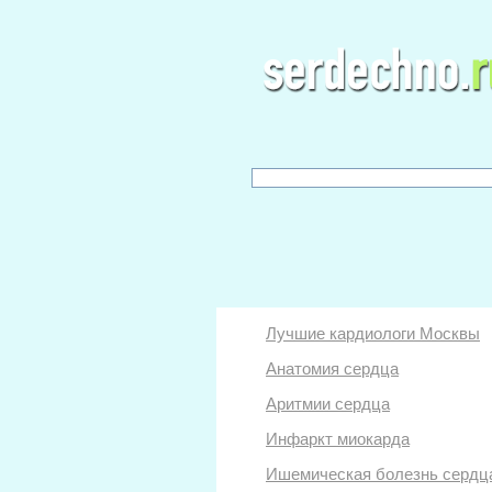
Лучшие кардиологи Москвы
Анатомия сердца
Аритмии сердца
Инфаркт миокарда
Ишемическая болезнь сердц