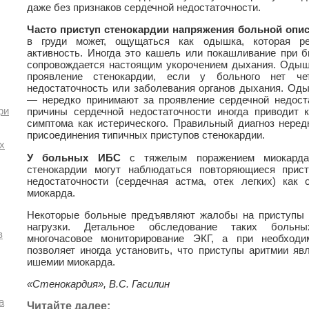
даже без признаков сердечной недостаточности.
Часто приступ стенокардии напряжения больной опи
в груди может, ощущаться как одышка, которая ре
активность. Иногда это кашель или покашливание при 
сопровождается настоящим укорочением дыхания. Одыш
проявление стенокардии, если у больного нет че
недостаточность или заболевания органов дыхания. Од
— нередко принимают за проявление сердечной недост
ри
причины сердечной недостаточности иногда приводит 
симптома как истерического. Правильный диагноз неред
присоединения типичных приступов стенокардии.
х
У больных ИБС
с тяжелым поражением миокарда 
стенокардии могут наблюдаться повторяющиеся прис
недостаточности (сердечная астма, отек легких) как
миокарда.
Некоторые больные предъявляют жалобы на приступы 
нагрузки. Детальное обследование таких больны
в
многочасовое мониторирование ЭКГ, а при необходи
позволяет иногда установить, что приступы аритмии я
ишемии миокарда.
«Стенокардия», В.С. Гасилин
а
Читайте далее: