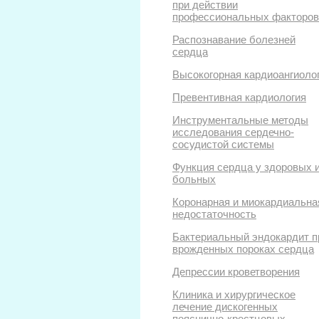
при действии
профессиональных факторов
Распознавание болезней
сердца
Высокогорная кардиоангиоло
Превентивная кардиология
Инструментальные методы
исследования сердечно-
сосудистой системы
Функция сердца у здоровых 
больных
Коронарная и миокардиальна
недостаточность
Бактериальный эндокардит п
врожденных пороках сердца
Депрессии кроветворения
Клиника и хирургическое
лечение дискогенных
пояснично-крестцовых