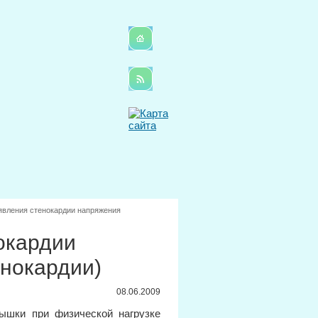
явления стенокардии напряжения
окардии
енокардии)
08.06.2009
ышки при физической нагрузке