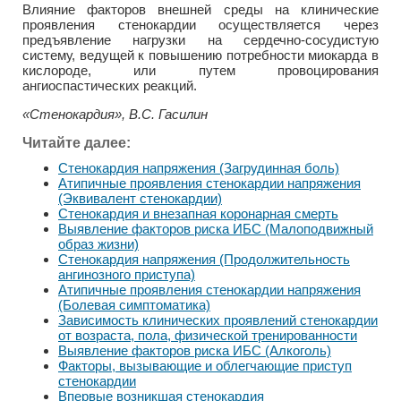
Влияние факторов внешней среды на клинические
проявления стенокардии осуществляется через
предъявление нагрузки на сердечно-сосудистую
систему, ведущей к повышению потребности миокарда в
кислороде, или путем провоцирования
ангиоспастических реакций.
«Стенокардия», В.С. Гасилин
Читайте далее:
Стенокардия напряжения (Загрудинная боль)
Атипичные проявления стенокардии напряжения
(Эквивалент стенокардии)
Стенокардия и внезапная коронарная смерть
Выявление факторов риска ИБС (Малоподвижный
образ жизни)
Стенокардия напряжения (Продолжительность
ангинозного приступа)
Атипичные проявления стенокардии напряжения
(Болевая симптоматика)
Зависимость клинических проявлений стенокардии
от возраста, пола, физической тренированности
Выявление факторов риска ИБС (Алкоголь)
Факторы, вызывающие и облегчающие приступ
стенокардии
Впервые возникшая стенокардия