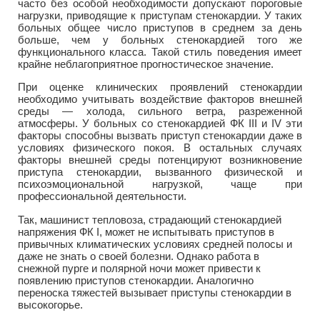
часто без особой необходимости допускают пороговые
нагрузки, приводящие к приступам стенокардии. У таких
больных общее число приступов в среднем за день
больше, чем у больных стенокардией того же
функционального класса. Такой стиль поведения имеет
крайне неблагоприятное прогностическое значение.
При оценке клинических проявлений стенокардии
необходимо учитывать воздействие факторов внешней
среды — холода, сильного ветра, разреженной
атмосферы. У больных со стенокардией ФК III и IV эти
факторы способны вызвать приступ стенокардии даже в
условиях физического покоя. В остальных случаях
факторы внешней среды потенцируют возникновение
приступа стенокардии, вызванного физической и
психоэмоциональной нагрузкой, чаще при
профессиональной деятельности.
Так, машинист тепловоза, страдающий стенокардией
напряжения ФК I, может не испытывать приступов в
привычных климатических условиях средней полосы и
даже не знать о своей болезни. Однако работа в
снежной пурге и полярной ночи может привести к
появлению приступов стенокардии. Аналогично
переноска тяжестей вызывает приступы стенокардии в
высокогорье.