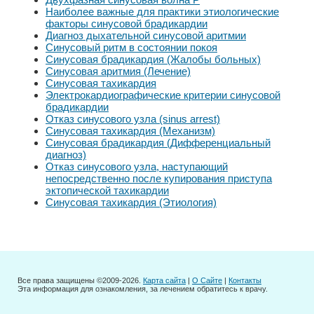
Наиболее важные для практики этиологические
факторы синусовой брадикардии
Диагноз дыхательной синусовой аритмии
Синусовый ритм в состоянии покоя
Синусовая брадикардия (Жалобы больных)
Синусовая аритмия (Лечение)
Синусовая тахикардия
Электрокардиографические критерии синусовой
брадикардии
Отказ синусового узла (sinus arrest)
Синусовая тахикардия (Механизм)
Синусовая брадикардия (Дифференциальный
диагноз)
Отказ синусового узла, наступающий
непосредственно после купирования приступа
эктопической тахикардии
Синусовая тахикардия (Этиология)
Все права защищены ©2009-2026.
Карта сайта
|
О Сайте
|
Контакты
Эта информация для ознакомления, за лечением обратитесь к врачу.