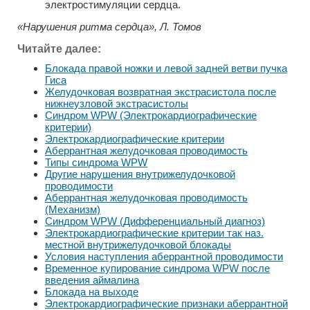
электростимуляции сердца.
«Нарушения ритма сердца», Л. Томов
Читайте далее:
Блокада правой ножки и левой задней ветви пучка
Гиса
Желудочковая возвратная экстрасистола после
нижнеузловой экстрасистолы
Синдром WPW (Электрокардиографические
критерии)
Электрокардиографические критерии
Аберрантная желудочковая проводимость
Типы синдрома WPW
Другие нарушения внутрижелудочковой
проводимости
Аберрантная желудочковая проводимость
(Механизм)
Синдром WPW (Дифференциальный диагноз)
Электрокардиографические критерии так наз.
местной внутрижелудочковой блокады
Условия наступления аберрантной проводимости
Временное купирование синдрома WPW после
введения аймалина
Блокада на выходе
Электрокардиографические признаки аберрантной