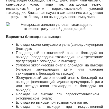
Предсердия сокращаются под действием импульсов от
синусового узла, тогда как желудочки имеют
независимый ритм пароксизмальной узловой
тахикардии. Внезапная пауза в сокращениях желудочков
— результат блокады на выходе узлового импульса.
Варианты блокады на выходе
Блокада около синусового узла (синоаурикулярная
блокада);
Предсердный эктопический очаг с блокадой на
выходе (предсердная тахикардия или трепетание
предсердий с блокадой на выходе);
Узловой эктопический очаг с блокадой на выходе
(узловой замещающий ритм или узловая
тахикардия с блокадой на выходе);
Желудочковый эктопический очаг с блокадой на
выходе (замещающий идиовентрикулярный ритм
или желудочковая тахикардия с блокадой на
выходе);
Блокада на выходе при парасистолическом
эктопическом очаге;
Блокада на выходе при возвратном ритме;
Блокада на выходе при искусственной