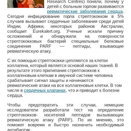
Research Centres) поняли, почему у
детей с больным горлом развиваются
ревматические заболевания сердца
.
Сегодня инфицирование горла стрептококком в 5%
случаев вызывают сердечные заболевания среди детей
Индии, Африки, некоторых районов Австралии,
сообщает Eurekalert.org. Ученые искали причину
осложнений и обнаружили на поверхности
стрептококковых бактерий специальные белковые
соединения PARF — пептиды, взывающие
ревматическую атаку.
С их помощью стрептококки цепляются за клетки
коллагена, который является основой наших тканей. В
результате этого прилипания стрептококков к
коллагеновым клеткам в имунной системе человека
срабатывает сигнал защиты и начинаются
ревматические атаки на все коллагеновые клетки. В том
числе в
сердечных клапанах
, что и приводит к болезни
сердца.
Чтобы предотвратить эти случаи, немецкие
исследователи разработали тест на определение
стрептококков- носителей пептидов вызывающих
ревматическую атаку (PARF). По их мнению, это
поможет вовремя и быстро назначить необходимый
антибиотик.