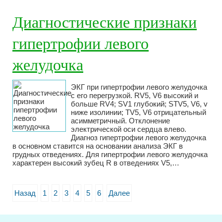
Диагностические признаки
гипертрофии левого
желудочка
ЭКГ при гипертрофии левого желудочка
с его перегрузкой. RV5, V6 высокий и
больше RV4; SV1 глубокий; STV5, V6, v
ниже изолинии; TV5, V6 отрицательный
асимметричный. Отклонение
электрической оси сердца влево.
Диагноз гипертрофии левого желудочка
в основном ставится на основании анализа ЭКГ в
грудных отведениях. Для гипертрофии левого желудочка
характерен высокий зубец R в отведениях V5,…
Назад
1
2
3
4
5
6
Далее