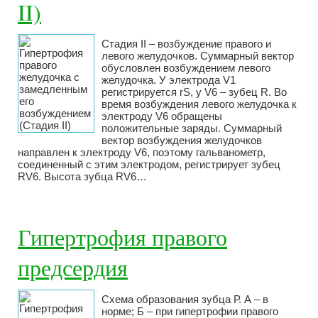
II)
Стадия II – возбуждение правого и
левого желудочков. Суммарный вектор
обусловлен возбуждением левого
желудочка. У электрода V1
регистрируется rS, у V6 – зубец R. Во
время возбуждения левого желудочка к
электроду V6 обращены
положительные заряды. Суммарный
вектор возбуждения желудочков
направлен к электроду V6, поэтому гальванометр,
соединенный с этим электродом, регистрирует зубец
RV6. Высота зубца RV6…
Гипертрофия правого
предсердия
Схема образования зубца Р. А – в
норме; Б – при гипертрофии правого