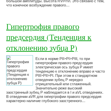
большой амплитуды. Высота RVl>rVl. Это связано с тем,
что конечное возбуждение правого…
Гипертрофия правого
предсердия (Тенденция к
отклонению зубца Р)
Если в норме PII>PI>PIII, то при
гипертрофии правого предсердия
электрическая ось зубца Р имеет
тенденцию к отклонению вправо и часто
PIII>PII>PI. При этом в стандартном
отведении зубец Р нередко
отрицательный или сглаженный.
Значительно реже высокий
заостренный зубец Р наблюдается в I и aVL отведениях.
В отведении aVR для гипертрофии правого предсердия
характерно наличие глубокого заостренного…