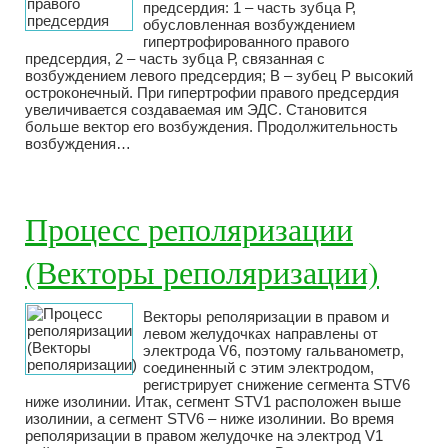
предсердия: 1 – часть зубца Р,
обусловленная возбуждением
гипертрофированного правого
предсердия, 2 – часть зубца Р, связанная с
возбуждением левого предсердия; В – зубец Р высокий
остроконечный. При гипертрофии правого предсердия
увеличивается создаваемая им ЭДС. Становится
больше вектор его возбуждения. Продолжительность
возбуждения…
Процесс реполяризации
(Векторы реполяризации)
Векторы реполяризации в правом и
левом желудочках направлены от
электрода V6, поэтому гальванометр,
соединенный с этим электродом,
регистрирует снижение сегмента STV6
ниже изолинии. Итак, сегмент STV1 расположен выше
изолинии, а сегмент STV6 – ниже изолинии. Во время
реполяризации в правом желудочке на электрод V1