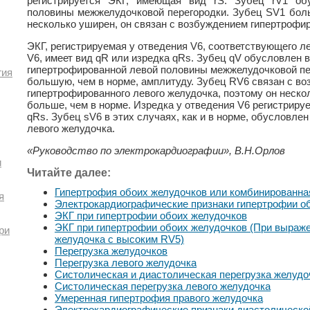
регистрируется ЭКГ, имеющая вид rS. Зубец rV1 об
половины межжелудочковой перегородки. Зубец SV1 боль
несколько уширен, он связан с возбуждением гипертрофир
ЭКГ, регистрируемая у отведения V6, соответствующего 
V6, имеет вид qR или изредка qRs. Зубец qV обусловлен
гипертрофированной левой половины межжелудочковой пер
гия
большую, чем в норме, амплитуду. Зубец RV6 связан с в
гипертрофированного левого желудочка, поэтому он неско
больше, чем в норме. Изредка у отведения V6 регистрируе
qRs. Зубец sV6 в этих случаях, как и в норме, обусловл
левого желудочка.
«Руководство по электрокардиографии», В.Н.Орлов
и
Читайте далее:
Гипертрофия обоих желудочков или комбинированна
я
Электрокардиографические признаки гипертрофии о
ЭКГ при гипертрофии обоих желудочков
ЭКГ при гипертрофии обоих желудочков (При выраже
ри
желудочка с высоким RV5)
Перегрузка желудочков
Перегрузка левого желудочка
Систолическая и диастолическая перегрузка желудо
Систолическая перегрузка левого желудочка
Умеренная гипертрофия правого желудочка
Электрокардиографические признаки диастолической