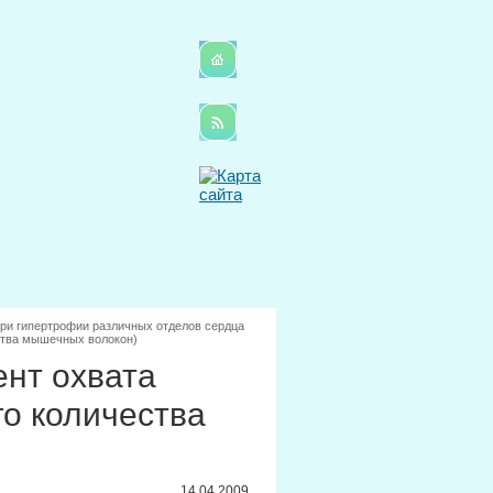
ри гипертрофии различных отделов сердца
ства мышечных волокон)
ент охвата
о количества
14.04.2009