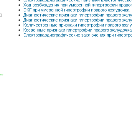
Ход возбуждения при умеренной гипертрофии право
ЭКГ при умеренной гипертрофии правого желудочка
я
Диагностические признаки гипертрофии правого жел
Диагностические признаки гипертрофии правого желу
Количественные признаки гипертрофии правого жел
Косвенные признаки гипертрофии правого желудочка
Электрокардиографические заключения при гипертр
знь