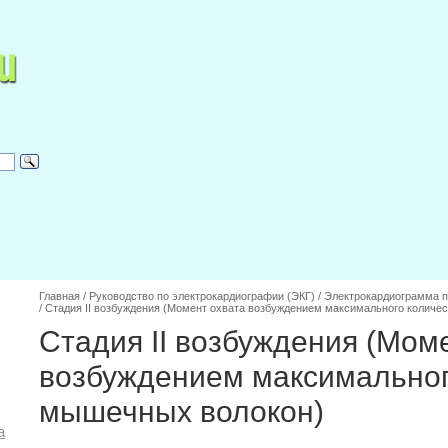
Главная
/
Руководство по электрокардиографии (ЭКГ)
/
Электрокардиограмма п
/
Стадия II возбуждения (Момент охвата возбуждением максимального количе
Стадия II возбуждения (Мом
возбуждением максимальног
мышечных волокон)
а