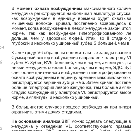
В момент охвата возбуждением
максимального количе
желудочка регистрируется наибольшая амплитуда спуска 
как возбуждением в единицу времени будет охватыв
мышечных волокон, кривая, постепенно возвращаясь к
момент, когда возбуждение в левом желудочке закончится
норме, так как возбуждение гипертрофированного л
дольше, чем у здоровых людей. Итак, во II стадию у
глубокий и несколько уширенный зубец S большей, чем в
ри
К электроду V6 обращены положительные заряды возникше
Суммарный вектор возбуждения направлен к электроду V6,
х
зубец R. Зубец RV6, большей, чем в норме, амплитуды, т
левый желудочек создает большую, чем в норме, ЭДС. Зу
счет более длительного возбуждения гипертрофированног
охвата возбуждением в единицу времени максимального 
регистрируется вершина зубца RV6. Затем кривая постепе
больше гипертрофия левого желудочка, тем больше амплит
стадию возбуждения у электрода V6 регистрируется высок
норме, амплитуды и несколько уширенный.
в
В большинстве случаев процесс возбуждения при гипер
ограничить этими двумя стадиями.
На основании анализа ЭКГ
можно сделать следующие в
желудочка у отведения V1, соответствующего правы
а