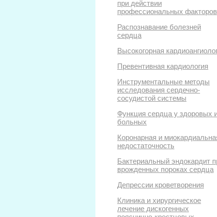
при действии
профессиональных факторов
Распознавание болезней
сердца
Высокогорная кардиоангиоло
Превентивная кардиология
Инструментальные методы
исследования сердечно-
сосудистой системы
Функция сердца у здоровых 
больных
Коронарная и миокардиальна
недостаточность
Бактериальный эндокардит п
врожденных пороках сердца
Депрессии кроветворения
Клиника и хирургическое
лечение дискогенных
пояснично-крестцовых