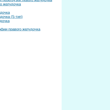
го желудочка
удочка
дочка (S-тип)
удочка
офии правого желудочка