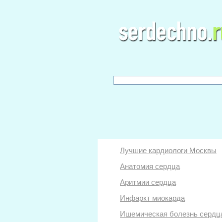
Лучшие кардиологи Москвы
Анатомия сердца
Аритмии сердца
Инфаркт миокарда
Ишемическая болезнь сердц