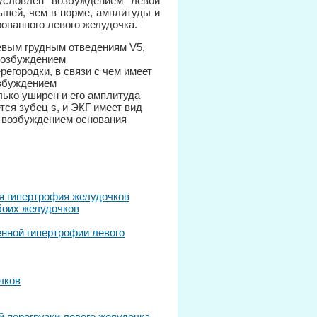
условлен возбуждением левой
шей, чем в норме, амплитуды и
ованного левого желудочка.
левым грудным отведениям V5,
 возбуждением
егородки, в связи с чем имеет
озбуждением
лько уширен и его амплитуда
тся зубец s, и ЭКГ имеет вид
ен возбуждением основания
я гипертрофия желудочков
боих желудочков
нной гипертрофии левого
чков
 перегрузки левого желудочка