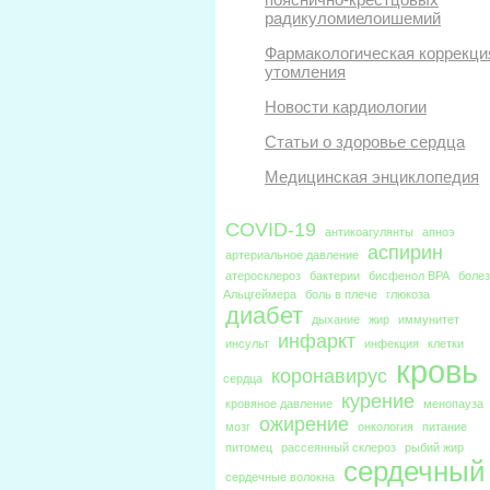
радикуломиелоишемий
Фармакологическая коррекци
утомления
Новости кардиологии
Статьи о здоровье сердца
Медицинская энциклопедия
COVID-19
антикоагулянты
апноэ
аспирин
артериальное давление
атеросклероз
бактерии
бисфенол BPA
боле
Альцгеймера
боль в плече
глюкоза
диабет
дыхание
жир
иммунитет
инфаркт
инсульт
инфекция
клетки
кровь
коронавирус
сердца
курение
кровяное давление
менопауза
ожирение
мозг
онкология
питание
питомец
рассеянный склероз
рыбий жир
сердечный
сердечные волокна