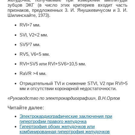
зубцов ЭКГ (в число этих критериев входит часть
признаков, предложенных 3. И. Янушкевичусом и 3. И.
Шилинскайте, 1973).
RVl>7 мм.
SVl, V2<2 мм.
SV5³7 мм.
RV5, V6<5 мм.
RVl+SV5 или RVl+SV6>10,5 мм.
RaVR >4 мм.
Отрицательный TVl и снижение STVl, V2 при RVl>5
мм и отсутствии коронарной недостаточности.
«Руководство по электрокардиографии», В.Н.Орлов
Читайте далее:
Электрокардиографические заключения при
гипертрофии правого желудочка
Гипертрофия обоих желудочков или
комбинированная гипертрофия желудочков