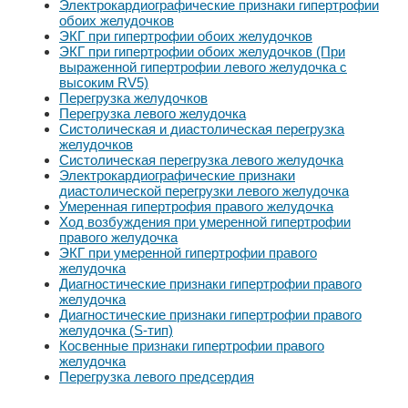
Электрокардиографические признаки гипертрофии
обоих желудочков
ЭКГ при гипертрофии обоих желудочков
ЭКГ при гипертрофии обоих желудочков (При
выраженной гипертрофии левого желудочка с
высоким RV5)
Перегрузка желудочков
Перегрузка левого желудочка
Систолическая и диастолическая перегрузка
желудочков
Систолическая перегрузка левого желудочка
Электрокардиографические признаки
диастолической перегрузки левого желудочка
Умеренная гипертрофия правого желудочка
Ход возбуждения при умеренной гипертрофии
правого желудочка
ЭКГ при умеренной гипертрофии правого
желудочка
Диагностические признаки гипертрофии правого
желудочка
Диагностические признаки гипертрофии правого
желудочка (S-тип)
Косвенные признаки гипертрофии правого
желудочка
Перегрузка левого предсердия