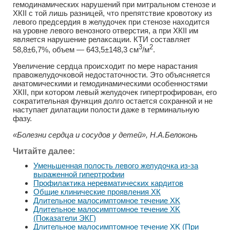
гемодинамических нарушений при митральном стенозе и
ХКII с той лишь разницей, что препятствие кровотоку из
левого предсердия в желудочек при стенозе находится
на уровне левого венозного отверстия, а при ХКII им
является нарушение релаксации. КТИ составляет
3
2
58,8±6,7%, объем — 643,5±148,3 см
/м
.
Увеличение сердца происходит по мере нарастания
правожелудочковой недостаточности. Это объясняется
анатомическими и гемодинамическими особенностями
ХКII, при котором левый желудочек гипертрофирован, его
сократительная функция долго остается сохранной и не
наступает дилатации полости даже в терминальную
фазу.
«Болезни сердца и сосудов у детей», Н.А.Белоконь
Читайте далее:
Уменьшенная полость левого желудочка из-за
выраженной гипертрофии
Профилактика неревматических кардитов
Общие клинические проявления ХК
Длительное малосимптомное течение XK
Длительное малосимптомное течение XK
(Показатели ЭКГ)
Длительное малосимптомное течение XK (При