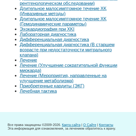
рентгенологическом обследовании)
Длительное малосимптомное течение XK
(Инвазивные методы)
Длительное малосимптомное течение XK
(Гемодинамические параметры)
Эхокардиография при XKI
Лабораторная диагностика
Дифференциальная диагностика
Дифференциальная диагностика (В старшем
возрасте при недостаточности митрального
клапана)
Лечение
Лечение (Улучшение сократительной функции
миокарда)
Лечение (Мероприятия, направленные на
улучшение метаболизма)
Приобретенные кардиты (ЭКГ)
Лечебная тактика
Все права защищены ©2009-2026.
Карта сайта
|
О Сайте
|
Контакты
Эта информация для ознакомления, за лечением обратитесь к врачу.