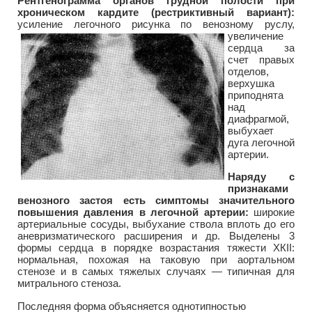
Рентгенограмма органов грудной полости при
хроническом кардите (рестриктивный вариант):
усиление легочного рисунка по
венозному pycлу,
увеличение
сердца за
счет правых
отделов,
верхушка
приподнята
над
диафрагмой,
выбухает
дуга легочной
артерии.
Наряду с
признаками
венозного застоя есть симптомы значительного
повышения давления в легочной артерии:
широкие
артериальные сосуды, выбухание ствола вплоть до его
аневризматического расширения и др. Выделены 3
формы сердца в порядке возрастания тяжести ХКII:
нормальная, похожая на таковую при аортальном
стенозе и в самых тяжелых случаях — типичная для
митрального стеноза.
Последняя форма объясняется однотипностью