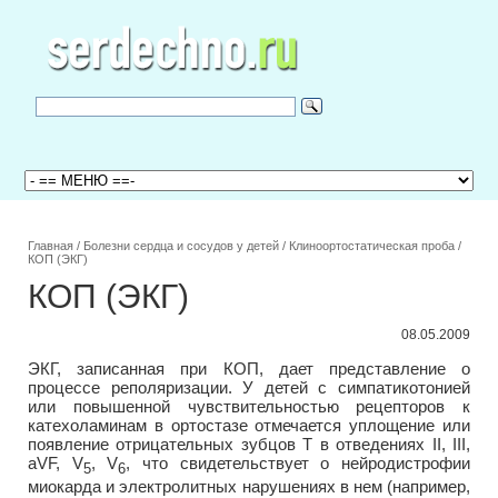
Главная
/
Болезни сердца и сосудов у детей
/
Клиноортостатическая проба
/
КОП (ЭКГ)
КОП (ЭКГ)
08.05.2009
ЭКГ, записанная при КОП, дает представление о
процессе реполяризации. У детей с симпатикотонией
или повышенной чувствительностью рецепторов к
катехоламинам в ортостазе отмечается уплощение или
появление отрицательных зубцов Т в отведениях II, III,
aVF, V
, V
, что свидетельствует о нейродистрофии
5
6
миокарда и электролитных нарушениях в нем (например,