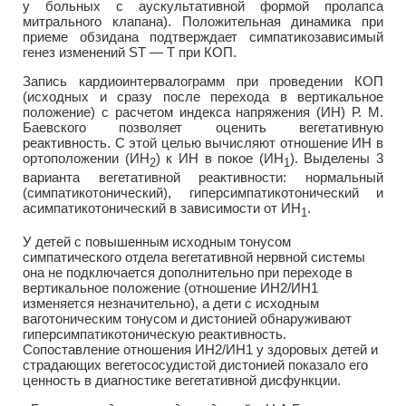
у больных с аускультативной формой пролапса
митрального клапана). Положительная динамика при
приеме обзидана подтверждает симпатикозависимый
генез изменений ST — Т при КОП.
Запись кардиоинтервалограмм при проведении КОП
(исходных и сразу после перехода в вертикальное
положение) с расчетом индекса напряжения (ИН) Р. М.
Баевского позволяет оценить вегетативную
реактивность. С этой целью вычисляют отношение ИН в
ортоположении (ИН
) к ИН в покое (ИН
). Выделены 3
2
1
варианта вегетативной реактивности: нормальный
(симпатикотонический), гиперсимпатикотонический и
асимпатикотонический в зависимости от ИH
.
1
У детей с повышенным исходным тонусом
симпатического отдела вегетативной нервной системы
она не подключается дополнительно при переходе в
вертикальное положение (отношение ИН2/ИН1
изменяется незначительно), а дети с исходным
ваготоническим тонусом и дистонией обнаруживают
гиперсимпатикотоническую реактивность.
Сопоставление отношения ИН2/ИН1 у здоровых детей и
страдающих вегетососудистой дистонией показало его
ценность в диагностике вегетативной дисфункции.