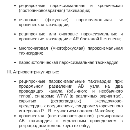
рециарокные пароксизмальная и хроническая
(постоянновозвратная) тахикардии;
очаговые (фокусные) пароксиамальная w
хроническая тахикардии;
реципрокные или очаговые нароксизмальные и
хронические тахикардии с AR блокадой II степени;
многоочаговая (многофокусяая) пароксизмальная
тахикардия;
парасистолическая пароксизмальная тахикардия.
III.
Атриовентрикулярные:
реципрокные пароксизмальные тахикардии при:
продольном разделении АВ узла на два
проводящих канала (обычного и необычного
типов), синдроме WPW (в различных вариантах),
скрытых (ретроградных) желудочково-
предсердных соединениях, синдроме укороченного
интервала Р—R, с участием волокон Махейма;
хроническая (постоянновозвратная) реципрокная
АВ тахикардия с медленным проведением в
ретроградном колене круга re-entry;