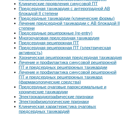
Клинические проявления синусовой ПТ
Предсердная тахикардия с антероградной AB
блокадой II степени
Предсердные тахикардии (клинические формы)
Лечение предсердной тахикардии с АВ блокадой II
степени
Предсердные реципрокные (re-entry)
Многоочаговая предсердная тахикардия
Предсердная реципрокная ПТ
Предсердная реципрокная ПТ (электрическая
активность)
Хроническая реципрокная предсердная тахикардия
Лечение и профилактика синусовой реципрокной
ПТ и предсердных реципрокных тахикардии
Лечение и профилактика синусовой реципрокной
ПТ и предсердных реципрокных тахикард
(фармакологические средства)
Предсердные очаговые пароксизмальные и
хронические тахикардии
Электрокардиографические признаки
Электрофизиологические признаки
Клиническая характеристика очаговых
предсердных тахикардий