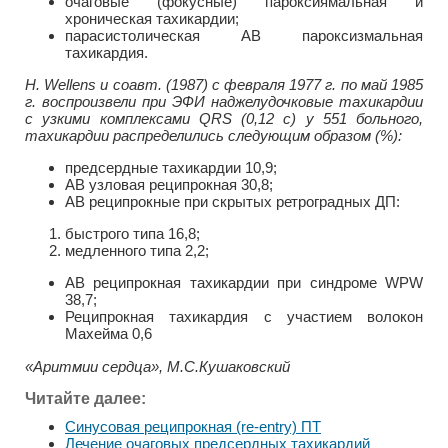
очаговые (фокусные) пароксиямальная и
хроническая тахикардии;
парасистолическая АВ пароксизмальная
тахикардия.
Н. Wellens и соавт. (1987) с февраля 1977 г. по май 1985
г. воспроизвели при ЭФИ наджелудочковые тахикардии
с узкими комплексами QRS (0,12 с) у 551 больного,
тахикардии распределились следующим образом (%):
предсердные тахикардии 10,9;
АВ узловая реципрокная 30,8;
АВ реципрокные при скрытых ретроградных ДП:
быстрого типа 16,8;
медленного типа 2,2;
АВ реципрокная тахикардии при синдроме WPW
38,7;
Реципрокная тахикардия с участием волокон
Махейма 0,6
«Аритмии сердца», М.С.Кушаковский
Читайте далее:
Синусовая реципрокная (re-entry) ПТ
Лечение очаговых предсердных тахикардий