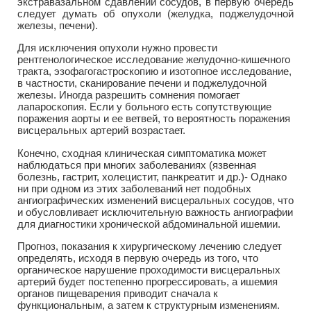
экстравазальном сдавлении сосудов, в первую очередь
следует думать об опухоли (желудка, поджелудочной
железы, печени).
Для исключения опухоли нужно провести
рентгенологическое исследование желудочно-кишечного
тракта, эзофагогастроскопию и изотопное исследование,
в частности, сканирование печени и поджелудочной
железы. Иногда разрешить сомнения помогает
лапароскопия. Если у больного есть сопутствующие
поражения аорты и ее ветвей, то вероятность поражения
висцеральных артерий возрастает.
Конечно, сходная клиническая симптоматика может
наблюдаться при многих заболеваниях (язвенная
болезнь, гастрит, холецистит, панкреатит и др.)- Однако
ни при одном из этих заболеваний нет подобных
ангиографических изменений висцеральных сосудов, что
и обусловливает исключительную важность ангиографии
для диагностики хронической абдоминальной ишемии.
Прогноз, показания к хирургическому лечению следует
определять, исходя в первую очередь из того, что
органическое нарушение проходимости висцеральных
артерий будет постепенно прогрессировать, а ишемия
органов пищеварения приводит сначала к
функциональным, а затем к структурным изменениям.