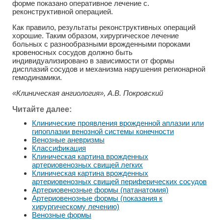
форме показано оперативное лечение с.
реконструктивной операцией.
Как правило, результаты реконструктивных операций
хорошие. Таким образом, хирургическое лечение
больных с разнообразными врожденными пороками
кровеносных сосудов должно быть
индивидуализировано в зависимости от формы
дисплазий сосудов и механизма нарушения регионарной
гемодинамики.
«Клиническая ангиология», А.В. Покровский
Читайте далее:
Клинические проявления врожденной аплазии или
гипоплазии венозной системы конечности
Венозные аневризмы
Классификация
Клиническая картина врожденных
артериовенозных свищей легких
Клиническая картина врожденных
артериовенозных свищей периферических сосудов
Артериовенозные формы (патанатомия)
Артериовенозные формы (показания к
хирургическому лечению)
Венозные формы