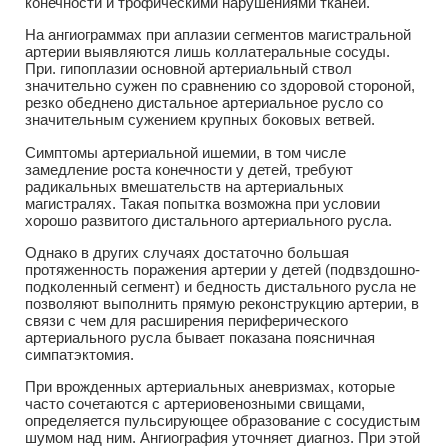
конечности и трофическими нарушениями тканей.
На ангиограммах при аплазии сегментов магистральной
артерии выявляются лишь коллатеральные сосуды.
При. гипоплазии основной артериальный ствол
значительно сужен по сравнению со здоровой стороной,
резко обеднено дистальное артериальное русло со
значительным сужением крупных боковых ветвей.
Симптомы артериальной ишемии, в том числе
замедление роста конечности у детей, требуют
радикальных вмешательств на артериальных
магистралях. Такая попытка возможна при условии
хорошо развитого дистального артериального русла.
Однако в других случаях достаточно большая
протяженность поражения артерии у детей (подвздошно-
подколенный сегмент) и бедность дистального русла не
позволяют выполнить прямую реконструкцию артерии, в
связи с чем для расширения периферического
артериального русла бывает показана поясничная
симпатэктомия.
При врожденных артериальных аневризмах, которые
часто сочетаются с артериовенозными свищами,
определяется пульсирующее образование с сосудистым
шумом над ним. Ангиография уточняет диагноз. При этой