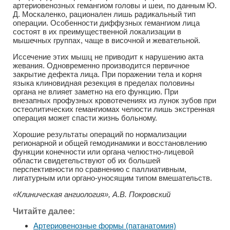
артериовенозных гемангиом головы и шеи, по данным Ю.
Д. Москаленко, рационален лишь радикальный тип
операции. Особенности диффузных гемангиом лица
состоят в их преимущественной локализации в
мышечных группах, чаще в височной и жевательной.
Иссечение этих мышц не приводит к нарушению акта
жевания. Одновременно производится первичное
закрытие дефекта лица. При поражении тела и корня
языка клиновидная резекция в пределах половины
органа не влияет заметно на его функцию. При
внезапных профузных кровотечениях из лунок зубов при
остеолитических гемангиомах челюсти лишь экстренная
операция может спасти жизнь больному.
Хорошие результаты операций по нормализации
регионарной и общей гемодинамики и восстановлению
функции конечности или органа челюстно-лицевой
области свидетельствуют об их большей
перспективности по сравнению с паллиативным,
лигатурным или органо-уносящим типом вмешательств.
«Клиническая ангиология», А.В. Покровский
Читайте далее:
Артериовенозные формы (патанатомия)