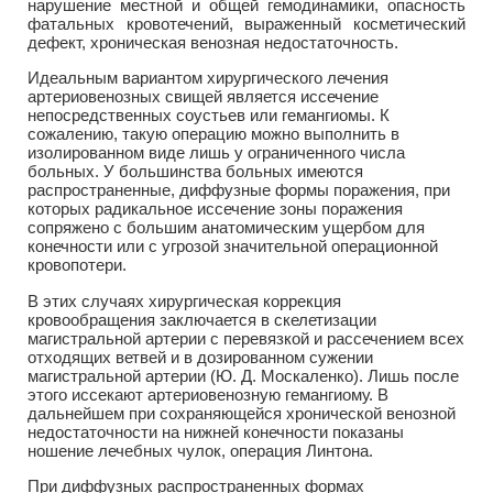
нарушение местной и общей гемодинамики, опасность
фатальных кровотечений, выраженный косметический
дефект, хроническая венозная недостаточность.
Идеальным вариантом хирургического лечения
артериовенозных свищей является иссечение
непосредственных соустьев или гемангиомы. К
сожалению, такую операцию можно выполнить в
изолированном виде лишь у ограниченного числа
больных. У большинства больных имеются
распространенные, диффузные формы поражения, при
которых радикальное иссечение зоны поражения
сопряжено с большим анатомическим ущербом для
конечности или с угрозой значительной операционной
кровопотери.
В этих случаях хирургическая коррекция
кровообращения заключается в скелетизации
магистральной артерии с перевязкой и рассечением всех
отходящих ветвей и в дозированном сужении
магистральной артерии (Ю. Д. Москаленко). Лишь после
этого иссекают артериовенозную гемангиому. В
дальнейшем при сохраняющейся хронической венозной
недостаточности на нижней конечности показаны
ношение лечебных чулок, операция Линтона.
При диффузных распространенных формах