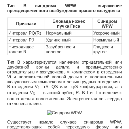
Тип В синдрома WPW — выражение
преждевременного возбуждения правого желудочка
Блокада ножек
Синдром
Признаки
пучка Гиса
WPW
Интервал PQ(R)
Нормальный
Укороченный
Интервал PJ
Удлиненный
Нормальный
Нисходящее
Зазубренное и
Гладкое и
колено R
пологое
крутое
Тип В характеризуется наличием отрицательной или
двуфазной волны дельта и преимущественно
отрицательным желудочковым комплексом в отведении
Vi и положительной волной дельта с положительным
желудочковым комплексом в левых грудных отведениях.
В отведении V
rS, QS или qrS-конфигурарация, а в
1
отведении V
— высокий зубец R. В I и II отведениях
6
волна дельта положительна. Электрическая ось сердца
отклонена влево.
Существует немало случаев синдрома WPW,
представляющих собой переходную форму или