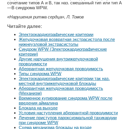
сочетание типов А и В, так наз. смешанный тип или тип А
—В синдрома WPW.
«Нарушения ритма сердца», Л. Томов
Читайте далее:
Электрокардиографические критерии
Желудочковая возвратная экстрасистола после
нижнеузловой экстрасистолы
Синдром WPW (Электрокардиографические
критерии)
Другие нарушения внутрижелудочковой
проводимости
Аберрантная желудочковая проводимость
Типы синдрома WPW
Электрокардиографические критерии так наз.
местной внутрижелудочковой блокады
Аберрантная желудочковая проводимость
(Механизм)
Временное купирование синдрома WPW после
введения аймалина
Блокада на выходе
Условия наступления аберрантной проводимости
Лечение приступов пароксизмальной тахикардии
при синдроме WPW
Схема механизма блокады на входе