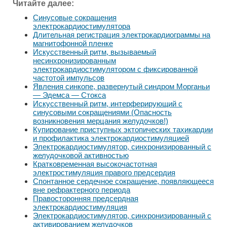
Читайте далее:
Синусовые сокращения
электрокардиостимулятора
Длительная регистрация электрокардиограммы на
магнитофонной пленке
Искусственный ритм, вызываемый
несинхронизированным
электрокардиостимулятором с фиксированной
частотой импульсов
Явления синкопе, развернутый синдром Морганьи
— Эдемса — Стокса
Искусственный ритм, интерферирующий с
синусовыми сокращениями (Опасность
возникновения мерцания желудочков!)
Купирование приступных эктопических тахикардии
и профилактика электрокардиостимуляцией
Электрокардиостимулятор, синхронизированный с
желудочковой активностью
Кратковременная высокочастотная
электростимуляция правого предсердия
Спонтанное сердечное сокращение, появляющееся
вне рефрактерного периода
Правосторонняя предсердная
электрокардиостимуляция
Электрокардиостимулятор, синхронизированный с
активированием желудочков