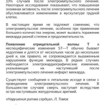
10% случаев после электроимпульсного лечения.
Некоторые исследования показывают, что повышенная
энзимная активность после электроимпульсного лечения
обусловливается изменениями в мускулатуре грудной
клетки.
В настоящее время не подлежит сомнению, что
электроимпульсное лечение, особенно при применении
большего количества энергии, может вызвать поражение
миокарда разной степени и продолжительности.
Появление отрицательной волны Т
и
неспецифические изменения ST—Т обычно бывают
недолгими и длятся от нескольких часов до нескольких
дней и, как правило, не сопровождаются выраженным
нарушением функции миокарда. В редких случаях
наблюдаются электрокардиографические изменения,
указывающие на наступивший после
электроимпульсного лечения инфаркт миокарда.
Существуют сообщения о летальном исходе в связи с
проведением электроимпульсного лечения. В
большинстве случаев смерть наступает вследствие
остро наступивших желудочковых аритмий.
«Нарушения ритма сердца», Л. Томов