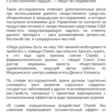
с и без болезней сердца», — пишут исследователи.
Также исследователи отмечают дополнительные риски
при использовании данного лекарственного средства,
обнаруженные в предыдущих исследованиях, и которые
послужили основанием для Управления по контролю за
продуктами питания и лекарственными средствами США
поместить предупреждающую надпись на этикетку
данного препарата — риск возникновения депрессии,
беспокойства и суицидальных мыслей.
«Люди должны быть на чеку. Нет никакой необходимости
прибегать к помощи Chantix при попытке бросить курить,
и это еще одна причина снятия Chantix с
фармакологического рынка», — говорит Сонэл Синг,
доктор медицины, магистр общественного
здравоохранения, ведущий автор работы из
Медицинского центра университета Джонса Хопкинса.
По словам исследователей, врачи должны тщательно
соизмерять риск развития серьезных сердечно-
сосудистых заболеваний и других психоневрологических
расстройств, связанных с принятием варенциклина с
положительным эффектом в виде прекращения курения.
«В сумме отрицательные воздействия Chantix без
сомнения перевешивают положительный эффект от