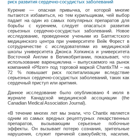
Курение — опасная привычка, от которой многие
пытаются избавиться, но тем курильщикам, чей выбор
падает на один из самых популярных препаратов для
борьбы с курением, следует опасаться развития
серьезных сердечно-сосудистых заболеваний. Новое
исследование, проведенное учеными из Баптистского
медицинского центра при университете Вейк Форест в
сотрудничестве с исследователями из медицинской
школы университета Джонса Хопкинса и университета
Восточной Англии в Великобритании, показывает, что
использование варенциклина – выпускаемого на рынок
компанией «Pfizer» под торговой маркой ChantixTM – на
72 % повышает риск госпитализации вследствие
серьезных сердечно-сосудистых заболеваний, таких как
сердечный приступ или аритмия.
Данное исследование было опубликовано 4 июля в
журнале Канадской медицинской ассоциации (the
Canadian Medical Association Journal).
«В течение многих лет мы знали, что Chantix является
одним из самых вредных рецептурных лекарственных
препаратов, вызывающим серьезные побочные
эффекты. Он вызывает потерю сознания, зрительные
нарушения, служит причиной самоубийств, насилия,