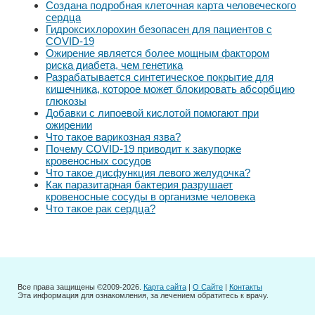
Создана подробная клеточная карта человеческого
сердца
Гидроксихлорохин безопасен для пациентов с
COVID-19
Ожирение является более мощным фактором
риска диабета, чем генетика
Разрабатывается синтетическое покрытие для
кишечника, которое может блокировать абсорбцию
глюкозы
Добавки с липоевой кислотой помогают при
ожирении
Что такое варикозная язва?
Почему COVID-19 приводит к закупорке
кровеносных сосудов
Что такое дисфункция левого желудочка?
Как паразитарная бактерия разрушает
кровеносные сосуды в организме человека
Что такое рак сердца?
Все права защищены ©2009-2026.
Карта сайта
|
О Сайте
|
Контакты
Эта информация для ознакомления, за лечением обратитесь к врачу.