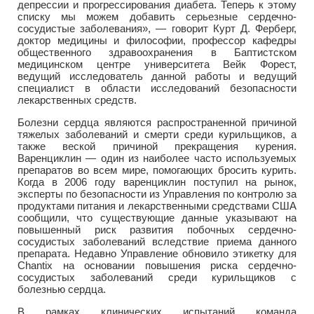
депрессии и прогрессирования диабета. Теперь к этому
списку мы можем добавить серьезные сердечно-
сосудистые заболевания», — говорит Курт Д. Ферберг,
доктор медицины и философии, профессор кафедры
общественного здравоохранения в Баптистском
медицинском центре университета Вейк Форест,
ведущий исследователь данной работы и ведущий
специалист в области исследований безопасности
лекарственных средств.
Болезни сердца являются распространенной причиной
тяжелых заболеваний и смерти среди курильщиков, а
также веской причиной прекращения курения.
Варенциклин — один из наиболее часто используемых
препаратов во всем мире, помогающих бросить курить.
Когда в 2006 году варенциклин поступил на рынок,
эксперты по безопасности из Управления по контролю за
продуктами питания и лекарственными средствами США
сообщили, что существующие данные указывают на
повышенный риск развития побочных сердечно-
сосудистых заболеваний вследствие приема данного
препарата. Недавно Управление обновило этикетку для
Chantix на основании повышения риска сердечно-
сосудистых заболеваний среди курильщиков с
болезнью сердца.
В рамках клинических испытаний команда