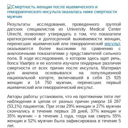
Результаты исследования, проведенного группой
датских специалистов из University Medical Center
Utrecht, позволяют утверждать о том, что показатели
краткосрочной и долгосрочной выживаемости женщин,
перенесших ишемический или геморрагический
инсульт
,
оказываются более высокими по сравнению с
аналогичными показателями у представителей сильного
пола. В ходе исследования, о котором здесь идет речь,
Ilonca Vaartjes и ее коллеги изучали гендерные различия
смертности от всех причин после инсульта. Материал
для анализа основывался на популяционной
национальной когорте, включавшей в себя 15 925
женщин и 14 750 мужчин, перенесших первый
ишемический или геморрагический инсульт.
Авторы работы установили, что на протяжении пяти лет
наблюдения в целом от разных причин умерли 16 287
(53,1%) пациентов. При этом 29% женщин и 27% мужчин
скончались в течение первых 28 дней, 37% женщин и
35% мужчин – в течение 1 года, тогда как смерть 55%
женщин и 52% мужчин была зафиксирована в течение 5
лет.