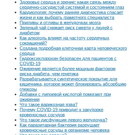
Здоровье сердца и зрение: какая связь между
сердечно-сосудистой системой и состоянием глаз
Кардиология: почему ранняя диагностика спасает
жизни и как выбрать грамотного специалиста
Приливы и отливы в желудочках мозга
Зеленый чай снижает риск смерти у людей с
диабетом
Как алкоголь влияет на частоту сердечных
сокращений?
Создана подробная клеточная карта человеческого
сердца
Гидроксихлорохин безопасен для пациентов с
COVID-19
Ожирение является более мощным фактором
риска диабета, чем генетика
Разрабатывается синтетическое покрытие для
кишечника, которое может блокировать абсорбцию
глюкозы
Добавки с липоевой кислотой помогают при
ожирении
Что такое варикозная язва?
Почему COVID-19 приводит к закупорке
кровеносных сосудов
Что такое дисфункция левого желудочка?
Как паразитарная бактерия разрушает
кровеносные сосуды в организме человека