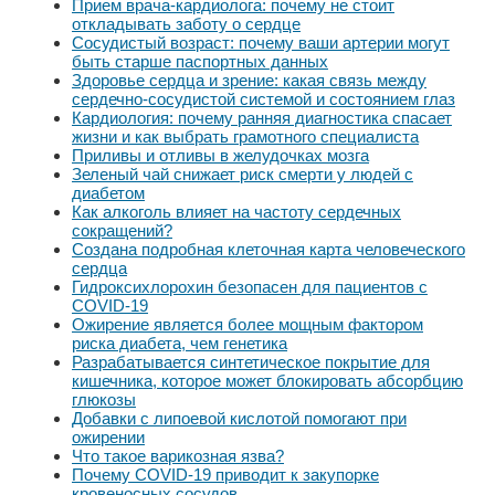
Прием врача-кардиолога: почему не стоит
откладывать заботу о сердце
Сосудистый возраст: почему ваши артерии могут
быть старше паспортных данных
Здоровье сердца и зрение: какая связь между
сердечно-сосудистой системой и состоянием глаз
Кардиология: почему ранняя диагностика спасает
жизни и как выбрать грамотного специалиста
Приливы и отливы в желудочках мозга
Зеленый чай снижает риск смерти у людей с
диабетом
Как алкоголь влияет на частоту сердечных
сокращений?
Создана подробная клеточная карта человеческого
сердца
Гидроксихлорохин безопасен для пациентов с
COVID-19
Ожирение является более мощным фактором
риска диабета, чем генетика
Разрабатывается синтетическое покрытие для
кишечника, которое может блокировать абсорбцию
глюкозы
Добавки с липоевой кислотой помогают при
ожирении
Что такое варикозная язва?
Почему COVID-19 приводит к закупорке
кровеносных сосудов