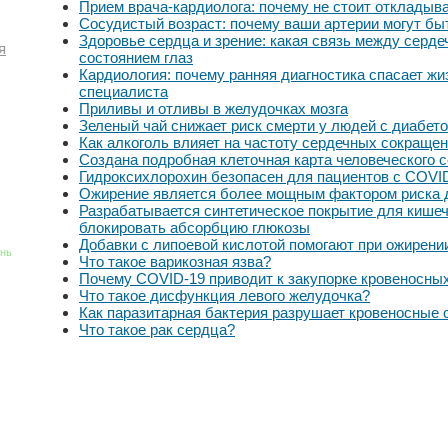
Прием врача-кардиолога: почему не стоит откладыва
Сосудистый возраст: почему ваши артерии могут б
Здоровье сердца и зрение: какая связь между серде
я
состоянием глаз
Кардиология: почему ранняя диагностика спасает жи
специалиста
Приливы и отливы в желудочках мозга
Зеленый чай снижает риск смерти у людей с диабет
Как алкоголь влияет на частоту сердечных сокраще
Создана подробная клеточная карта человеческого 
Гидроксихлорохин безопасен для пациентов с COVI
Ожирение является более мощным фактором риска д
Разрабатывается синтетическое покрытие для кишеч
блокировать абсорбцию глюкозы
Добавки с липоевой кислотой помогают при ожирени
знь
Что такое варикозная язва?
Почему COVID-19 приводит к закупорке кровеносны
Что такое дисфункция левого желудочка?
Как паразитарная бактерия разрушает кровеносные 
Что такое рак сердца?