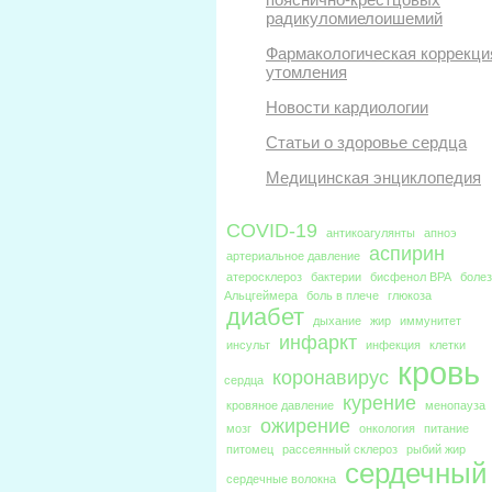
радикуломиелоишемий
Фармакологическая коррекци
утомления
Новости кардиологии
Статьи о здоровье сердца
Медицинская энциклопедия
COVID-19
антикоагулянты
апноэ
аспирин
артериальное давление
атеросклероз
бактерии
бисфенол BPA
боле
Альцгеймера
боль в плече
глюкоза
диабет
дыхание
жир
иммунитет
инфаркт
инсульт
инфекция
клетки
кровь
коронавирус
сердца
курение
кровяное давление
менопауза
ожирение
мозг
онкология
питание
питомец
рассеянный склероз
рыбий жир
сердечный
сердечные волокна