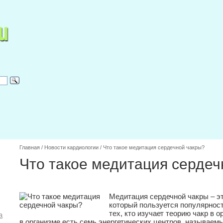
Главная
/
Новости кардиологии
/
Что такое медитация сердечной чакры?
Что такое медитация сердеч
Медитация сердечной чакры – эт
который пользуется популярнос
тех, кто изучает теорию чакр в о
а
в организме есть семь энергетических центров, называем