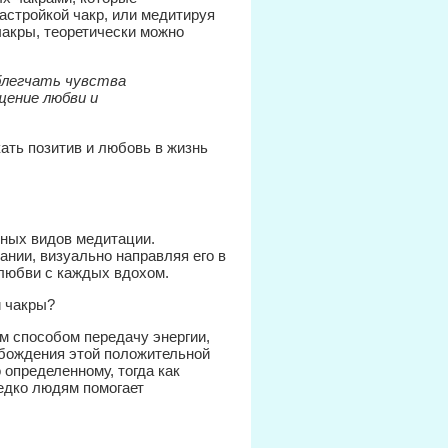
астройкой чакр, или медитируя
 чакры, теоретически можно
блегчать чувства
щение любви и
ать позитив и любовь в жизнь
чных видов медитации.
нии, визуально направляя его в
 любви с каждых вдохом.
м способом передачу энергии,
обождения этой положительной
 определенному, тогда как
редко людям помогает