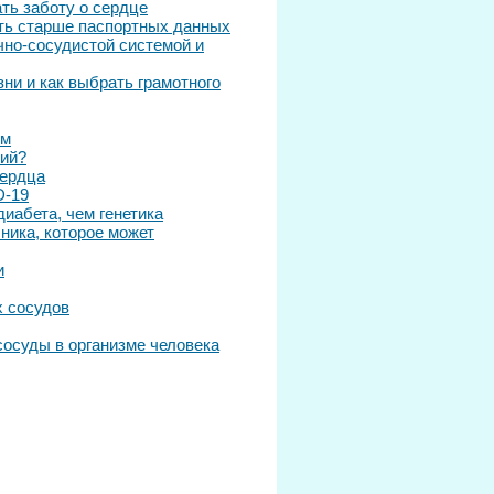
ть заботу о сердце
ыть старше паспортных данных
чно-сосудистой системой и
зни и как выбрать грамотного
ом
ний?
сердца
D-19
иабета, чем генетика
ника, которое может
и
х сосудов
сосуды в организме человека