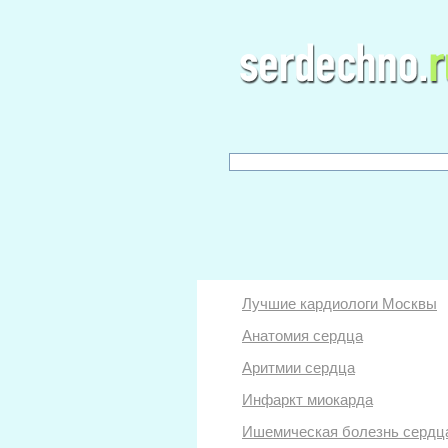
Лучшие кардиологи Москвы
Анатомия сердца
Аритмии сердца
Инфаркт миокарда
Ишемическая болезнь сердц