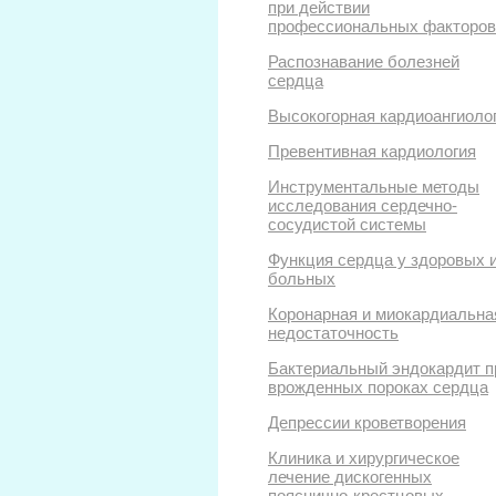
при действии
профессиональных факторов
Распознавание болезней
сердца
Высокогорная кардиоангиоло
Превентивная кардиология
Инструментальные методы
исследования сердечно-
сосудистой системы
Функция сердца у здоровых 
больных
Коронарная и миокардиальна
недостаточность
Бактериальный эндокардит п
врожденных пороках сердца
Депрессии кроветворения
Клиника и хирургическое
лечение дискогенных
пояснично-крестцовых