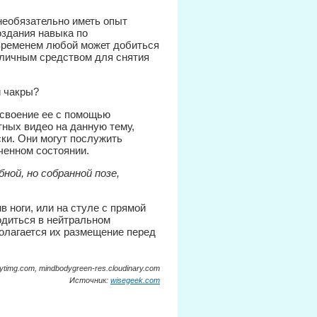
необязательно иметь опыт
оздания навыка по
временем любой может добиться
тличным средством для снятия
освоение ее с помощью
тных видео на данную тему,
ки. Они могут послужить
ченном состоянии.
ой, но собранной позе,
 ноги, или на стуле с прямой
одиться в нейтральном
полагается их размещение перед
 i.ytimg.com, mindbodygreen-res.cloudinary.com
Источник:
wisegeek.com