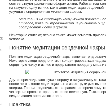
соответствуют различным сферам жизни. Работая над сон
на какую-то одну из них, как в ходе медитации сердечной
улучшать определенные жизненные сферы.
Медитация на сердечную чакру может помогать о
стресса, боли или тревожности, и усиливать ощу
сострадания к себе и другим.
Некоторые считают, что она также может помогать привлек
ри
человека.
Понятие медитации сердечной чакры
х
Понятие медитации сердечной чакры включает ряд разли
Некоторые люди предпочитают концентрироваться на дыха
сердечную чакру и из нее и представляя передачу мира и
Другие прикладывают руки к сердцу и визуализируют таки
в
после чего в конце медитации вытягивают руки для высв
энергии. Третьи предпочитают направлять энергию кому-то
четвертые просто отправляют ее во вселенную. Также не
визуализация энергии как света.
Практика
а