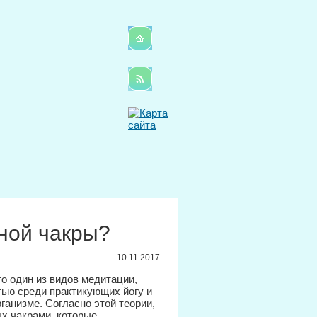
ной чакры?
10.11.2017
о один из видов медитации,
тью среди практикующих йогу и
рганизме. Согласно этой теории,
ых чакрами, которые