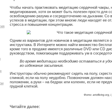
Чтобы начать практиковать медитацию сердечной чакры, 
медитирования, хотя он может быть полезен просто для с
освобождению разума и сосредоточению на дыхании. Со 
успехов в медитации, при этом многие люди находят ее о
стресса и повышения концентрации.
гия
Одним из вариантов для новичков в медитации является 
инструктажа. В Интернете можно найти множество беспла
кроме того в продаже имеются различные DVD или CD дис
руководством, помогающим поддерживать ум в сосредото
и
Во время медитации необходимо оставаться в удобн
во избежание засыпания.
я
Инструкторы обычно рекомендуют сидеть на полу, скрестив
спинкой, если на полу неудобно. Позвоночник должен нах
положении, а руки – на бедрах или коленях, если не пред
ри
грудной клеткой.
Фото: artofliving.org,
Читайте далее: