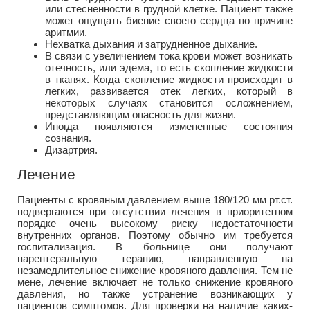
или стесненности в грудной клетке. Пациент также
может ощущать биение своего сердца по причине
аритмии.
Нехватка дыхания и затрудненное дыхание.
В связи с увеличением тока крови может возникать
отечность, или эдема, то есть скопление жидкости
в тканях. Когда скопление жидкости происходит в
легких, развивается отек легких, который в
некоторых случаях становится осложнением,
представляющим опасность для жизни.
Иногда появляются измененные состояния
сознания.
Дизартрия.
Лечение
Пациенты с кровяным давлением выше 180/120 мм рт.ст.
подвергаются при отсутствии лечения в приоритетном
порядке очень высокому риску недостаточности
внутренних органов. Поэтому обычно им требуется
госпитализация. В больнице они получают
парентеральную терапию, направленную на
незамедлительное снижение кровяного давления. Тем не
мене, лечение включает не только снижение кровяного
давления, но также устранение возникающих у
пациентов симптомов. Для проверки на наличие каких-