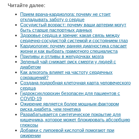
Читайте далее:
Прием врача-кардиолога: почему не стоит
откладывать заботу о сердце
Сосудистый возраст: почему ваши артерии могут
быть старше паспортных данных
Здоровье сердца и зрение: какая связь между
сердечно-сосудистой системой и состоянием глаз
Кардиология: почему ранняя диагностика спасает
жизни и как выбрать грамотного специалиста
Приливы и отливы в желудочках мозга
Зеленый чай снижает риск смерти у людей с
диабетом
Как алкоголь влияет на частоту сердечных
сокращений?
Создана подробная клеточная карта человеческого
сердца
Гидроксихлорохин безопасен для пациентов с
COVID-19
Ожирение является более мощным фактором
риска диабета, чем генетика
Разрабатывается синтетическое покрытие для
кишечника, которое может блокировать абсорбцию
глюкозы
Добавки с липоевой кислотой помогают при
ожирении