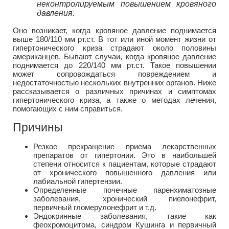
неконтролируемым повышением кровяного
давления.
Оно возникает, когда кровяное давление поднимается
выше 180/110 мм рт.ст. В тот или иной момент жизни от
гипертонического криза страдают около половины
американцев. Бывают случаи, когда кровяное давление
поднимается до 220/140 мм рт.ст. Такое повышении
может сопровождаться повреждением и
недостаточностью нескольких внутренних органов. Ниже
рассказывается о различных причинах и симптомах
гипертонического криза, а также о методах лечения,
помогающих с ним справиться.
Причины
Резкое прекращение приема лекарственных
препаратов от гипертонии. Это в наибольшей
степени относится к пациентам, которые страдают
от хронического повышенного давления или
лабиальной гипертензии.
Определенные почечные паренхиматозные
заболевания, хронический пиелонефрит,
первичный гломерулонефрит и т.д.
Эндокринные заболевания, такие как
феохромоцитома, синдром Кушинга и первичный