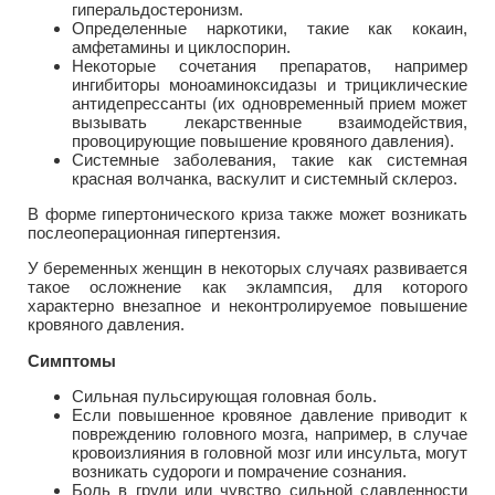
гиперальдостеронизм.
Определенные наркотики, такие как кокаин,
амфетамины и циклоспорин.
Некоторые сочетания препаратов, например
ингибиторы моноаминоксидазы и трициклические
антидепрессанты (их одновременный прием может
вызывать лекарственные взаимодействия,
провоцирующие повышение кровяного давления).
Системные заболевания, такие как системная
красная волчанка, васкулит и системный склероз.
В форме гипертонического криза также может возникать
послеоперационная гипертензия.
У беременных женщин в некоторых случаях развивается
такое осложнение как эклампсия, для которого
характерно внезапное и неконтролируемое повышение
кровяного давления.
Симптомы
Сильная пульсирующая головная боль.
Если повышенное кровяное давление приводит к
повреждению головного мозга, например, в случае
кровоизлияния в головной мозг или инсульта, могут
возникать судороги и помрачение сознания.
Боль в груди или чувство сильной сдавленности