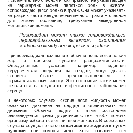
Исключительно опасной и, как правило, не указывающей
на перикардит, может являться боль в животе,
сопровождающаяся болью в груди. Она может указывать
на разрыв части желудочно-кишечного тракта – опасное
для жизни состояние, требующее немедленной
медицинской помощи.
Перикардит может также сопровождаться
перикардиальным выпотом, скоплением
жидкости между перикардом и сердцем.
При перикардиальном выпоте обычно появляется легкий
жар и сильное чувство раздражительности.
Определенные условия, например недавняя
хирургическая операция на сердце, могут делать
человека более предрасположенным к
перикардиальному выпоту. Это состояние также может
появляться в результате инфекционного заболевания
сердца.
В некоторых случаях, скопившаяся жидкость может
оказывать давление на сердце и ограничивать его
движения. Обычно людям с этим состоянием
рекомендуется прием диуретиков с тем, чтобы помочь
организму избавиться от лишней жидкости. В серьезных
случаях осуществляется
откачивание жидкости путём
пункции
, при помощи иглы. Хотя название этой