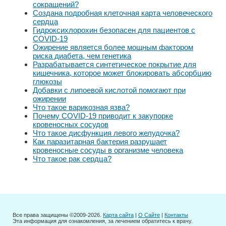
сокращений?
Создана подробная клеточная карта человеческого
сердца
Гидроксихлорохин безопасен для пациентов с
COVID-19
Ожирение является более мощным фактором
риска диабета, чем генетика
Разрабатывается синтетическое покрытие для
кишечника, которое может блокировать абсорбцию
глюкозы
Добавки с липоевой кислотой помогают при
ожирении
Что такое варикозная язва?
Почему COVID-19 приводит к закупорке
кровеносных сосудов
Что такое дисфункция левого желудочка?
Как паразитарная бактерия разрушает
кровеносные сосуды в организме человека
Что такое рак сердца?
Все права защищены ©2009-2026.
Карта сайта
|
О Сайте
|
Контакты
Эта информация для ознакомления, за лечением обратитесь к врачу.