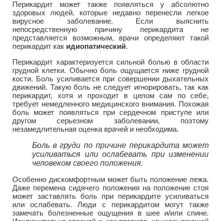
Перикардит может также появляться у абсолютно
здоровых людей, которые недавно перенесли легкое
вирусное заболевание. Если выяснить
непосредственную причину перикардита не
представляется возможным, врачи определяют такой
перикардит как
идиопатический
.
Перикардит характеризуется сильной болью в области
грудной клетки. Обычно боль ощущается ниже грудной
кости. Боль усиливается при совершении дыхательных
движений. Такую боль не следует игнорировать, так как
перикардит, хотя и проходит в целом сам по себе,
требует немедленного медицинского внимания. Похожая
боль может появляться при сердечном приступе или
другом серьезном заболевании, поэтому
незамедлительная оценка врачей и необходима.
Боль в груди по причине перикардита может
усиливаться или ослабевать при изменении
человеком своего положения.
Особенно дискомфортным может быть положение лежа.
Даже перемена сидячего положения на положение стоя
может заставлять боль при перикардите усиливаться
или ослабевать. Люди с перикардитом могут также
замечать болезненные ощущения в шее и/или спине.