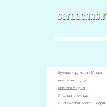
Лучшие кардиологи Москвы
Анатомия сердца
Аритмии сердца
Инфаркт миокарда
Ишемическая болезнь сердц