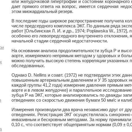
или желудочковой гипертрофии и состоянии коронарного
дает прямого ответа на вопрос, имеется сердечная недос
этом миокардиальный резерв.
В последние годы широкое распространение получила кол
числе предсердного комплекса ЭКГ. По данным ряда эксп
работ [Ольбинская Л. И. и др., 1974; Poplawska W., 1972],
особенно его левопредсердного внутреннего отклонения, 
начальной стадии сердечной недостаточности.
ри
На основании анализа продолжительности зубца Р и высо
аорте, измеряемого непрямым методом у здоровых и боль
можно получить высокую степень корреляции указанных п
х
обследованных.
Однако D. Nellins и соавт. (1972) не подтвердили этих дан
повышенным артериальным давлением и У 35 здоровых но
каждой группы 41,2 года) измерение давления прямым мет
аорте и в левом желудочке) и параллельное исследовани
зубца Р на ЭКГ, которые анализировались по дважды зап
отведениях со скоростью движения бумаги 50 мм/с и кали
в
Измерения производили два врача независимо друг от друга
отведениях. Регистрация ЭКГ осуществлялась синхронно
инвазивным и бескровным методами. За норму принимали
0,10 с, что соответствует общепринятым нормам (0,09 ± 0,0
а