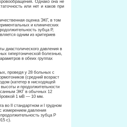
 кровообращения. Однако она не
таточность или нет и каков при
ичественная оценка ЭКГ, в том
ериментальных и клинических
 продолжительность зубца Р,
является одним из критериев
ты диастолического давления в
ных гипертонической болезнью,
араметров в обеих группах
ных, проведя у 28 больных с
рмотоников (средний возраст
одом (катетер в нисходящей
е высоты и продолжительности
исанным ЭКГ в обычных 12
бровкой 1 мВ — 10 мм.
 во II стандартном и I грудном
 с измерением давления
 продолжительность зубца Р
15 с).