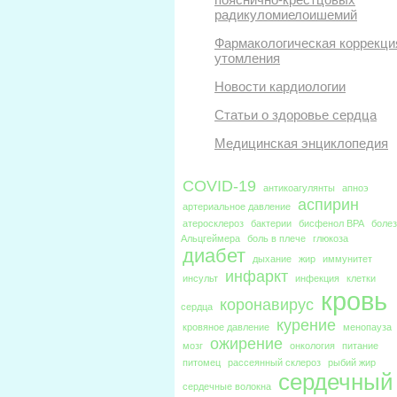
радикуломиелоишемий
Фармакологическая коррекци
утомления
Новости кардиологии
Статьи о здоровье сердца
Медицинская энциклопедия
COVID-19
антикоагулянты
апноэ
аспирин
артериальное давление
атеросклероз
бактерии
бисфенол BPA
боле
Альцгеймера
боль в плече
глюкоза
диабет
дыхание
жир
иммунитет
инфаркт
инсульт
инфекция
клетки
кровь
коронавирус
сердца
курение
кровяное давление
менопауза
ожирение
мозг
онкология
питание
питомец
рассеянный склероз
рыбий жир
сердечный
сердечные волокна