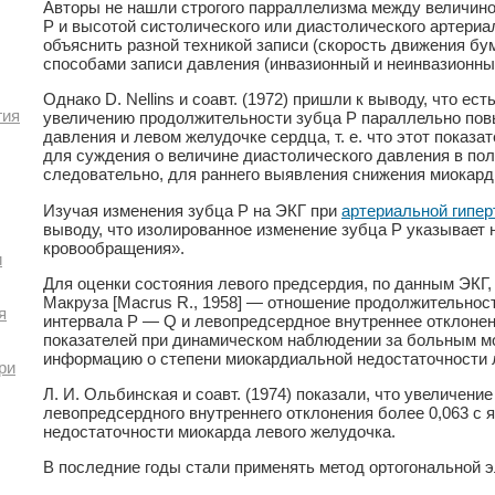
Авторы не нашли строгого парраллелизма между величин
Р и высотой систолического или диастолического артериа
объяснить разной техникой записи (скорость движения бум
способами записи давления (инвазионный и неинвазионны
Однако D. Nellins и соавт. (1972) пришли к выводу, что ес
гия
увеличению продолжительности зубца Р параллельно по
давления и левом желудочке сердца, т. е. что этот показ
для суждения о величине диастолического давления в пол
следовательно, для раннего выявления снижения миокард
Изучая изменения зубца Р на ЭКГ при
артериальной гипер
выводу, что изолированное изменение зубца Р указывает 
кровообращения».
и
Для оценки состояния левого предсердия, по данным ЭКГ,
Макруза [Macrus R., 1958] — отношение продолжительнос
я
интервала Р — Q и левопредсердное внутреннее отклонени
показателей при динамическом наблюдении за больным м
информацию о степени миокардиальной недостаточности 
ри
Л. И. Ольбинская и соавт. (1974) показали, что увеличени
левопредсердного внутреннего отклонения более 0,063 с 
недостаточности миокарда левого желудочка.
В последние годы стали применять метод ортогональной 