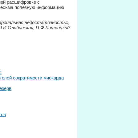
ней расшифровке с
 весьма полезную информацию
кардиальная недостаточность»,
Л.И.Ольбинская, П.Ф.Литвицкий
С
ателей сократимости миокарда
езерв
тов