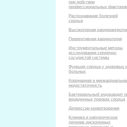
при действии
профессиональных факторов
Распознавание болезней
сердца
Высокогорная кардиоангиоло
Превентивная кардиология
Инструментальные методы
исследования сердечно-
сосудистой системы
Функция сердца у здоровых 
больных
Коронарная и миокардиальна
недостаточность
Бактериальный эндокардит п
врожденных пороках сердца
Депрессии кроветворения
Клиника и хирургическое
лечение дискогенных
пояснично-крестцовых