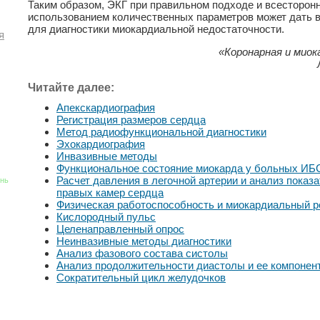
Таким образом, ЭКГ при правильном подходе и всесторон
использованием количественных параметров может дать
для диагностики миокардиальной недостаточности.
я
«Коронарная и мио
Читайте далее:
Апекскардиография
Регистрация размеров сердца
Метод радиофункциональной диагностики
Эхокардиография
Инвазивные методы
Функциональное состояние миокарда у больных ИБ
Расчет давления в легочной артерии и анализ показ
знь
правых камер сердца
Физическая работоспособность и миокардиальный р
Кислородный пульс
Целенаправленный опрос
Неинвазивные методы диагностики
Анализ фазового состава систолы
Анализ продолжительности диастолы и ее компонен
Сократительный цикл желудочков