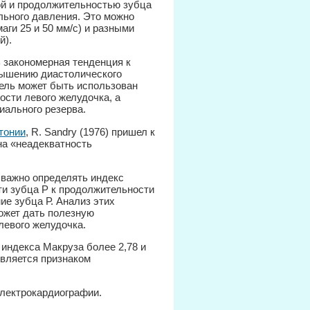
ой и продолжительностью зубца
льного давления. Это можно
аги 25 и 50 мм/с) и разными
й).
ть закономерная тенденция к
вышению диастолического
атель может быть использован
ости левого желудочка, а
иального резерва.
тонии
, R. Sandry (1976) пришел к
на «неадекватность
 важно определять индекс
ти зубца Р к продолжительности
е зубца Р. Анализ этих
ожет дать полезную
левого желудочка.
е индекса Макруза более 2,78 и
является признаком
электрокардиографии.