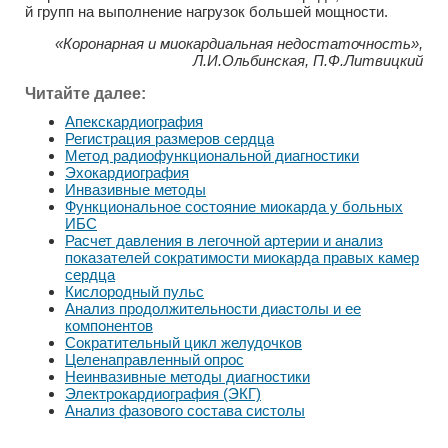
й групп на выполнение нагрузок большей мощности.
«Коронарная и миокардиальная недостаточность»,
Л.И.Ольбинская, П.Ф.Литвицкий
Читайте далее:
Апекскардиография
Регистрация размеров сердца
Метод радиофункциональной диагностики
Эхокардиография
Инвазивные методы
Функциональное состояние миокарда у больных
ИБС
Расчет давления в легочной артерии и анализ
показателей сократимости миокарда правых камер
сердца
Кислородный пульс
Анализ продолжительности диастолы и ее
компонентов
Сократительный цикл желудочков
Целенаправленный опрос
Неинвазивные методы диагностики
Электрокардиография (ЭКГ)
Анализ фазового состава систолы