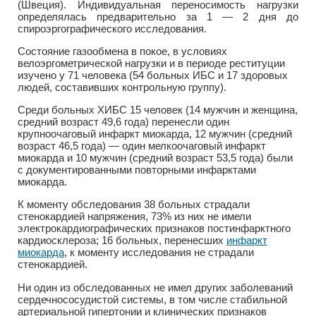
(Швеция). Индивидуальная переносимость нагрузки
определялась предварительно за 1 — 2 дня до
спироэргографического исследования.
Состояние газообмена в покое, в условиях
велоэргометрической нагрузки и в периоде реституции
изучено у 71 человека (54 больных ИБС и 17 здоровых
людей, составивших контрольную группу).
Среди больных ХИБС 15 человек (14 мужчин и женщина,
средний возраст 49,6 года) перенесли один
крупноочаговый инфаркт миокарда, 12 мужчин (средний
возраст 46,5 года) — один мелкоочаговый инфаркт
миокарда и 10 мужчин (средний возраст 53,5 года) были
с документированными повторными инфарктами
миокарда.
К моменту обследования 38 больных страдали
стенокардией напряжения, 73% из них не имели
электрокардиографических признаков постинфарктного
кардиосклероза; 16 больных, перенесших
инфаркт
миокарда
, к моменту исследования не страдали
стенокардией.
Ни один из обследованных не имел других заболеваний
сердечнососудистой системы, в том числе стабильной
артериальной гипертонии и клинических признаков