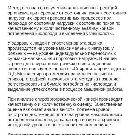
Метод основан на изучении адаптационных реакций
организма при переходе от состояния покоя к состоянию
нагрузки и скорости репаративных процессов при
переходе от состояния нагрузки к состоянию покоя по
качественному и количественному анализу кривой
потребления кислорода и выделения углекислоты.
У здоровых людей и спортсменов эта оценка
производится на уровне максимальных нагрузок, у
больных — на уровне индивидуально переносимых
субмаксимальных или пороговых нагрузок. В нашей
стране для спироэргометрического исследования
широко используется аппарат «Спиролит» производства
ГДР. Метод спироэргометрии правильнее называть
спироэргографией, поскольку эта методика позволяет
регистрировать на бумаге потребление кислорода и
выделение углекислоты в процессе мышечной работы.
При анализе спироэргографической кривой производят
качественную и количественную оценку. Качественная
оценка включает анализ высоты подъема кривой,
быстроты достижения плато на уровне максимального
потребления кислорода, характера возврата кривой к
исходному уровню в восстановительном периоде.
Количественная оценка состоит из определения