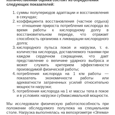
следующих показателей:
суммы полупериодов адаптации и восстановления
в секундах;
коэффициента восстановления (частное отдыха)
— отношение прироста потребления кислорода во
время работы к кислородному долгу в
восстановительном периоде, что отражает
способность организма к ликвидации кислородного
долга;
кислородного пульса покоя и нагрузки, т. е.
количества кислорода, доставляемого тканями при
каждом сердечном сокращении, что дает
представление о величине ударного выброса и
может служить критерием эффективности
производимой физической работы;
потребления кислорода на 1 кгм работы —
показатель экономичности работы или
адекватности затраченных усилий относительно
мощности нагрузки;
потребления кислорода на 1 кг массы тела в покое
и в условиях нагрузки субмаксимальной мощности.
Мы исследовали физическую работоспособность при
положении обследуемого полулежа на специальном
столе. Нагрузка выполнялась на велоэргометре «Элема»