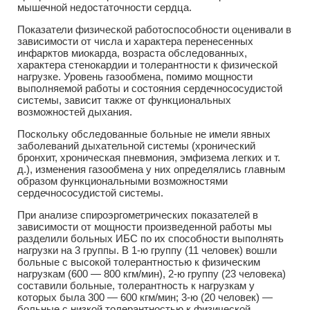
мышечной недостаточности сердца.
Показатели физической работоспособности оценивали в
зависимости от числа и характера перенесенных
инфарктов миокарда, возраста обследованных,
характера стенокардии и толерантности к физической
нагрузке. Уровень газообмена, помимо мощности
выполняемой работы и состояния сердечнососудистой
системы, зависит также от функциональных
возможностей дыхания.
Поскольку обследованные больные не имели явных
заболеваний дыхательной системы (хронический
бронхит, хроническая пневмония, эмфизема легких и т.
д.), изменения газообмена у них определялись главным
образом функциональными возможностями
сердечнососудистой системы.
При анализе спироэргометрических показателей в
зависимости от мощности произведенной работы мы
разделили больных ИБС по их способности выполнять
нагрузки на 3 группы. В 1-ю группу (11 человек) вошли
больные с высокой толерантностью к физическим
нагрузкам (600 — 800 кгм/мин), 2-ю группу (23 человека)
составили больные, толерантность к нагрузкам у
которых была 300 — 600 кгм/мин; 3-ю (20 человек) —
больные с низкой толерантностью к физической