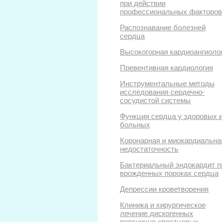
при действии
профессиональных факторов
Распознавание болезней
сердца
Высокогорная кардиоангиоло
Превентивная кардиология
Инструментальные методы
исследования сердечно-
сосудистой системы
Функция сердца у здоровых 
больных
Коронарная и миокардиальна
недостаточность
Бактериальный эндокардит п
врожденных пороках сердца
Депрессии кроветворения
Клиника и хирургическое
лечение дискогенных
пояснично-крестцовых