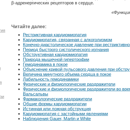
β-адренергических рецепторов в сердце.
«Функция
Читайте далее:
гия
Рестриктивная кардиомиопатия
Кардиомиопатия, связанная с алкоголизмом
Конечно-диастолическое давление при рестриктивн
Период быстрого систолического изгнания
Обструктивная кардиомиопатия
Природа мышечной гипертрофии
Гемодинамика в покое
и
Объяснение кривой пульсового давления при обстр
Величина минутного объема сердца в покое
Лабильность гемодинамики
я
Физические и физиологические раздражители
Физические и физиологические раздражители во вр
Вальсальвы
ри
Фармакологические раздражители
Общие формы кардиомиопатии
Истинная или ложная обструкция
Кардиомиопатия с застойными явлениями
Наблюдения Gauer, Martin и White