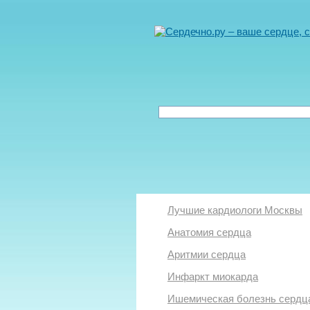
Лучшие кардиологи Москвы
Анатомия сердца
Аритмии сердца
Инфаркт миокарда
Ишемическая болезнь сердц