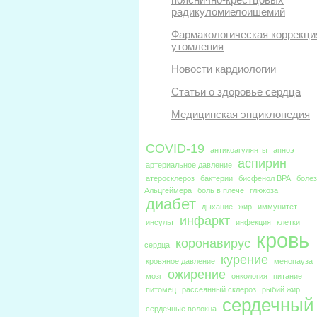
радикуломиелоишемий
Фармакологическая коррекци
утомления
Новости кардиологии
Статьи о здоровье сердца
Медицинская энциклопедия
COVID-19
антикоагулянты
апноэ
аспирин
артериальное давление
атеросклероз
бактерии
бисфенол BPA
боле
Альцгеймера
боль в плече
глюкоза
диабет
дыхание
жир
иммунитет
инфаркт
инсульт
инфекция
клетки
кровь
коронавирус
сердца
курение
кровяное давление
менопауза
ожирение
мозг
онкология
питание
питомец
рассеянный склероз
рыбий жир
сердечный
сердечные волокна