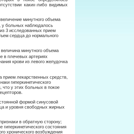
отсутствии каких-либо видимых
увеличение минутного объема
, у больных наблюдалось
2 из 3 исследованных прием
бъем сердца до нормального
е величина минутного объема
ие в плечевых артериях
гнания крови из левого желудочка
гда прием лекарственных средств,
наки гиперкинетического
 что у этих больных в покое
ецепторов.
постоянной формой синусовой
дца и уровня свободных жирных
признаки в обратную сторону;
е гиперкинетического состояния
ого хронического возбуждения