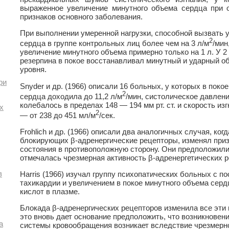
выраженное увеличение минутного объема сердца при 
признаков основного заболевания.
При выполнении умеренной нагрузки, способной вызвать 
2
сердца в группе контрольных лиц более чем на 3 л/м
/мин
увеличение минутного объема примерно только на 1 л. У 
резерпина в покое восстанавливал минутный и ударный о
уровня.
ри
Snyder и др. (1966) описали 16 больных, у которых в поко
2
сердца доходила до 11,2 л/м
/мин, систолическое давлен
колебалось в пределах 148 — 194 мм рт. ст. и скорость из
х
2
— от 238 до 451 мл/м
/сек.
Frohlich и др. (1966) описали два аналогичных случая, ко
блокирующих β-адренергические рецепторы, изменял приз
состояния в противоположную сторону. Они предположили,
отмечалась чрезмерная активность β-адренергетических р
в
Harris (1966) изучал группу психопатических больных с 
тахикардии и увеличением в покое минутного объема сер
кислот в плазме.
Блокада β-адренергических рецепторов изменила все эти 
это вновь дает основание предположить, что возникновени
а
системы кровообращения возникает вследствие чрезмерн