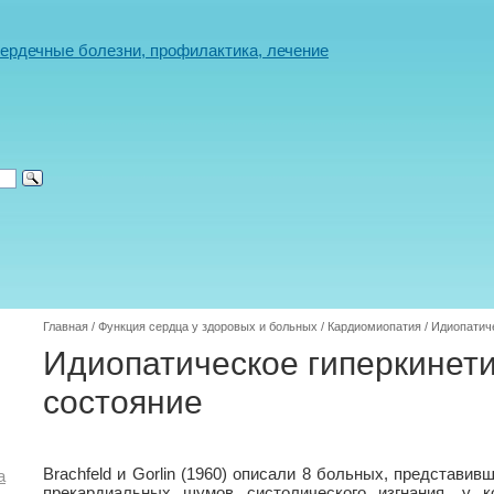
Главная
/
Функция сердца у здоровых и больных
/
Кардиомиопатия
/
Идиопатич
Идиопатическое гиперкинет
состояние
Brachfeld и Gorlin (1960) описали 8 больных, представи
а
прекардиальных шумов систолического изгнания, у 