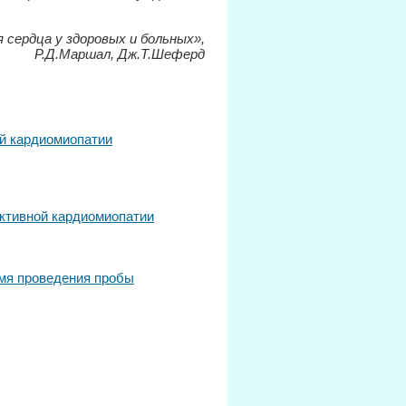
 сердца у здоровых и больных»,
Р.Д.Маршал, Дж.Т.Шеферд
ой кардиомиопатии
уктивной кардиомиопатии
емя проведения пробы