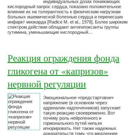
индивидуальных дозах понижающих
кислородный запрос сердца, показано положительное
влияние их на толерантность к физическим нагрузкам
больных ишемической болезнью сердца и перенесших
инфаркт миокарда [Radice М. et al., 1978]. Более широким
спектром действия обладают антигипоксанты группы
гутимина, уменьшающие кислородный…
Реакция ограждения фонда
гликогена от «капризов»
нервной регуляции
Эмоциональное «предстартовое»
напряжение (в основном через
адреналин надпочечников) запускает
такую реакцию своевременно. Вот
почему роль нейрогенного и
гормонального путей нельзя
игнорировать. Нет также надежных
доказательств тому, что медленнее