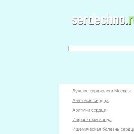
Лучшие кардиологи Москвы
Анатомия сердца
Аритмии сердца
Инфаркт миокарда
Ишемическая болезнь сердц