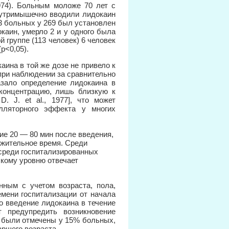
1974). Больным моложе 70 лет с
нутримышечно вводили лидокаин
23 больных у 269 был установлен
каин, умерло 2 и у одного была
 группе (113 человек) 6 человек
р<0,05).
ина в той же дозе не привело к
при наблюдении за сравнительно
азало определение лидокаина в
 концентрацию, лишь близкую к
D. J. et al., 1977], что может
лляторного эффекта у многих
ие 20 — 80 мин после введения,
лжительное время. Среди
среди госпитализированных
ескому уровню отвечает
ным с учетом возраста, пола,
емени госпитализации от начала
о введение лидокаина в течение
 предупредить возникновение
 были отмечены у 15% больных,
аршего возраста.