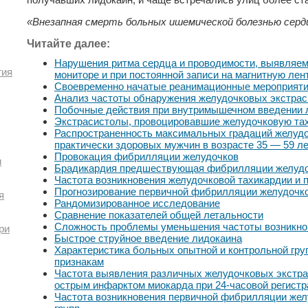
«Внезапная смерть больных ишемической болезнью сердц
Читайте далее:
Нарушения ритма сердца и проводимости, выявляем
гия
мониторе и при постоянной записи на магнитную лен
Своевременно начатые реанимационные мероприяти
Анализ частоты обнаружения желудочковых экстрас
Побочные действия при внутримышечном введении 
Экстрасистолы, провоцировавшие желудочковую та
Распространенность максимальных градаций желудо
практически здоровых мужчин в возрасте 35 — 59 л
Провокация фибрилляции желудочков
и
Брадикардия предшествующая фибрилляции желуд
Частота возникновения желудочковой тахикардии и 
Прогнозирование первичной фибрилляции желудочк
я
Рандомизированное исследование
Сравнение показателей общей летальности
Сложность проблемы уменьшения частоты возникно
ри
Быстрое струйное введение лидокаина
Характеристика больных опытной и контрольной гр
признакам
Частота выявления различных желудочковых экстрас
острым инфарктом миокарда при 24-часовой регист
Частота возникновения первичной фибрилляции жел