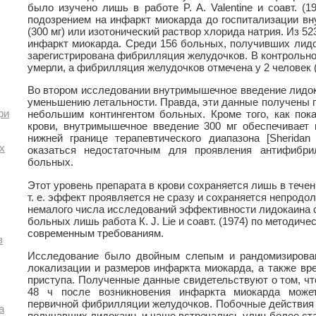
было изучено лишь в работе P. A. Valentine и соавт. (
подозрением на инфаркт миокарда до госпитализации в
(300 мг) или изотонический раствор хлорида натрия. Из 5
инфаркт миокарда. Среди 156 больных, получивших лидо
зарегистрирована фибрилляция желудочков. В контрольной
умерли, а фибрилляция желудочков отмечена у 2 человек (
Во втором исследовании внутримышечное введение лидока
уменьшению летальности. Правда, эти данные получены 
ри
небольшим контингентом больных. Кроме того, как пок
крови, внутримышечное введение 300 мг обеспечивает
нижней границе терапевтического диапазона [Sheridan 
х
оказаться недостаточным для проявления антифибри
больных.
Этот уровень препарата в крови сохраняется лишь в течен
т. е. эффект проявляется не сразу и сохраняется непродо
немалого числа исследований эффективности лидокаина 
больных лишь работа К. J. Lie и соавт. (1974) по методич
современным требованиям.
в
Исследование было двойным слепым и рандомизирован
локализации и размеров инфаркта миокарда, а также вр
приступа. Полученные данные свидетельствуют о том, чт
48 ч после возникновения инфаркта миокарда может
первичной фибрилляции желудочков. Побочные действия
а
получавших лидокаин, и чаще встречались улиц более ст