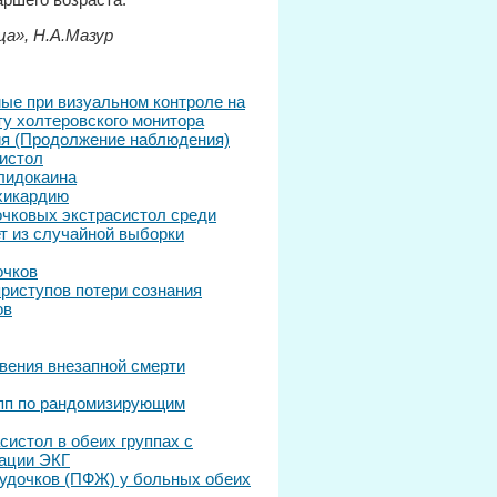
а», Н.А.Мазур
ые при визуальном контроле на
ту холтеровского монитора
я (Продолжение наблюдения)
истол
лидокаина
хикардию
чковых экстрасистол среди
ет из случайной выборки
очков
приступов потери сознания
ов
вения внезапной смерти
упп по рандомизирующим
истол в обеих группах с
рации ЭКГ
удочков (ПФЖ) у больных обеих