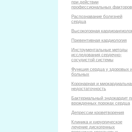
при действии
профессиональных факторов
Распознавание болезней
сердца
Высокогорная кардиоангиоло
Превентивная кардиология
Инструментальные методы
исследования сердечно-
сосудистой системы
Функция сердца у здоровых 
больных
Коронарная и миокардиальна
недостаточность
Бактериальный эндокардит п
врожденных пороках сердца
Депрессии кроветворения
Клиника и хирургическое
лечение дискогенных
пояснично-крестцовых