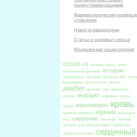
радикуломиелоишемий
Фармакологическая коррекци
утомления
Новости кардиологии
Статьи о здоровье сердца
Медицинская энциклопедия
COVID-19
антикоагулянты
апноэ
аспирин
артериальное давление
атеросклероз
бактерии
бисфенол BPA
боле
Альцгеймера
боль в плече
глюкоза
диабет
дыхание
жир
иммунитет
инфаркт
инсульт
инфекция
клетки
кровь
коронавирус
сердца
курение
кровяное давление
менопауза
ожирение
мозг
онкология
питание
питомец
рассеянный склероз
рыбий жир
сердечный
сердечные волокна