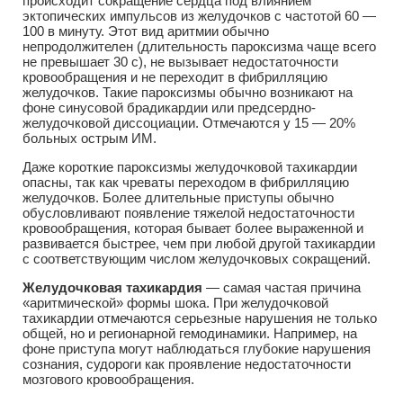
происходит сокращение сердца под влиянием
эктопических импульсов из желудочков с частотой 60 —
100 в минуту. Этот вид аритмии обычно
непродолжителен (длительность пароксизма чаще всего
не превышает 30 с), не вызывает недостаточности
кровообращения и не переходит в фибрилляцию
желудочков. Такие пароксизмы обычно возникают на
фоне синусовой брадикардии или предсердно-
желудочковой диссоциации. Отмечаются у 15 — 20%
больных острым ИМ.
Даже короткие пароксизмы желудочковой тахикардии
опасны, так как чреваты переходом в фибрилляцию
желудочков. Более длительные приступы обычно
обусловливают появление тяжелой недостаточности
кровообращения, которая бывает более выраженной и
развивается быстрее, чем при любой другой тахикардии
с соответствующим числом желудочковых сокращений.
Желудочковая тахикардия
— самая частая причина
«аритмической» формы шока. При желудочковой
тахикардии отмечаются серьезные нарушения не только
общей, но и регионарной гемодинамики. Например, на
фоне приступа могут наблюдаться глубокие нарушения
сознания, судороги как проявление недостаточности
мозгового кровообращения.