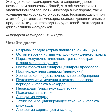
Желудочковая тахикардия часто сопровождается
появлением ангинозных болей, что объясняется как
увеличением потребности миокарда в кислороде, так и
ухудшением коронарного кровотока. Развивающаяся при
этом общая гипоксия миокарда создает дополнительные
предпосылки для перехода желудочковой тахикардии в
фибрилляцию желудочков.
«Инфаркт миокарда», М.Я.Руда
Читайте далее:
Разрывы сердца (отрыв папиллярной мышцы)
Острые эрозии и язвы желудочно-кишечного тракта
Парез желудочно-кишечного тракта и острая
атония мочевого пузыря
Постинфарктный синдром (синдром Дресслера)
Постинфарктный синдром (пневмонит)
Хроническая недостаточность кровообращения
Психические изменения и психозы в остром
периоде инфаркта миокарда
Перикардит (эпистенокардический)
Психическая астения
Аневризма сердца
Затяжное и рецидивирующее течение инфаркта
миокарда
Аневризма сердца (ритм галопа)