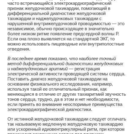
часто встречающийся электрокардиографический
признак желудочковой тахикардии, помогающий в
дифференциальной диагностике желудочковой
тахикардии и наджелудочковых тахикардии с
нарушенной внутрижелудочковой проводимостью — это
независимое, обычно происходящее в значительно
более низком ритме появление предсердной волны Р.
Если она плохо выявляется на стандартной ЭКГ, то
можно использовать пищеводные или внутриполостные
отведения.
В последнее время показано, что наиболее точный
метод дифференциальной диагностики желудочковых
и наджелудочковых аритмий
— регистрация
электрической активности проводящей системы сердца.
Поставить диагноз желудочковой тахикардии на
основании физикального исследования, например,
используя такой ее отличительный признак, как
меняющаяся в отличие от других тахиаритмий звучность
тонов сердца, трудно, да в этом и нет необходимости,
если принять во внимание неоспоримые преимущества
электрокардиографической диагностики.
От истинной желудочковой тахикардии следует отличать
так называемую медленную желудочковую тахикардию
или ускоренный идиовентрикулярный ритм, при котором