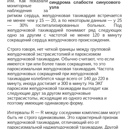
ИМ. Как показали
мониторные
наблюдения за
ритмом сердца, желудочковая тахикардия встречается
не менее чем у 15 — 20, а по некоторым данным — у 25
— 30% госпитализированных больных. Под
желудочковой тахикардией понимают ряд следующих
одно за другим с частотой не менее 120 в минуту
сокращений сердца желудочкового происхождения.
Строго говоря, нет четкой границы между групповой
желудочковой экстрасистолией и пароксизмом
желудочковой тахикардии. Обычно считают, что если
имеются три или более таких сокращения, то это
пароксизмальная желудочковая тахикардия. Частота
желудочковых сокращений при желудочковой
тахикардии колеблется чаще всего от 140 до 220 в
минуту, иногда достигает и 300 в минуту. На ЭКГ
пароксизм желудочковой тахикардии выглядит как
следующие друг за другом желудочковые
экстрасистолы, исходящие из одного источника и
поэтому имеющие одинаковую форму.
Интервалы R — R между соседними комплексами могут
быть не строго одинаковыми. Это характерный признак
желудочковой тахикардии, отличающий его от
пароксизмальной наджелудочковой тахикардии. Другой