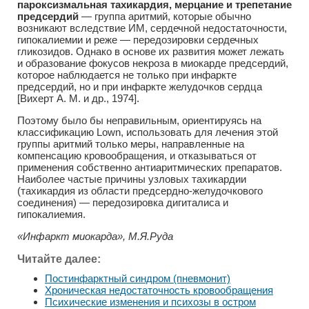
пароксизмальная тахикардия, мерцание и трепетание
предсердий
— группа аритмий, которые обычно
возникают вследствие ИМ, сердечной недостаточности,
гипокалиемии и реже — передозировки сердечных
гликозидов. Однако в основе их развития может лежать
и образование фокусов некроза в миокарде предсердий,
которое наблюдается не только при инфаркте
предсердий, но и при инфаркте желудочков сердца
[Вихерт А. М. и др., 1974].
Поэтому было бы неправильным, ориентируясь на
классификацию Lown, использовать для лечения этой
группы аритмий только меры, направленные на
компенсацию кровообращения, и отказываться от
применения собственно антиаритмических препаратов.
Наиболее частые причины узловых тахикардии
(тахикардия из области предсердно-желудочкового
соединения) — передозировка дигиталиса и
гипокалиемия.
«Инфаркт миокарда», М.Я.Руда
Читайте далее:
Постинфарктный синдром (пневмонит)
Хроническая недостаточность кровообращения
Психические изменения и психозы в остром