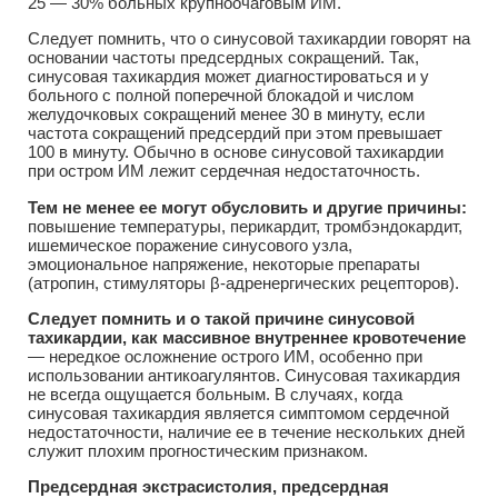
25 — 30% больных крупноочаговым ИМ.
Следует помнить, что о синусовой тахикардии говорят на
основании частоты предсердных сокращений. Так,
синусовая тахикардия может диагностироваться и у
больного с полной поперечной блокадой и числом
желудочковых сокращений менее 30 в минуту, если
частота сокращений предсердий при этом превышает
100 в минуту. Обычно в основе синусовой тахикардии
при остром ИМ лежит сердечная недостаточность.
Тем не менее ее могут обусловить и другие причины:
повышение температуры, перикардит, тромбэндокардит,
ишемическое поражение синусового узла,
эмоциональное напряжение, некоторые препараты
(атропин, стимуляторы β-адренергических рецепторов).
Следует помнить и о такой причине синусовой
тахикардии, как массивное внутреннее кровотечение
— нередкое осложнение острого ИМ, особенно при
использовании антикоагулянтов. Синусовая тахикардия
не всегда ощущается больным. В случаях, когда
синусовая тахикардия является симптомом сердечной
недостаточности, наличие ее в течение нескольких дней
служит плохим прогностическим признаком.
Предсердная экстрасистолия, предсердная