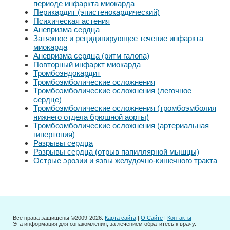
периоде инфаркта миокарда
Перикардит (эпистенокардический)
Психическая астения
Аневризма сердца
Затяжное и рецидивирующее течение инфаркта
миокарда
Аневризма сердца (ритм галопа)
Повторный инфаркт миокарда
Тромбоэндокардит
Тромбоэмболические осложнения
Тромбоэмболические осложнения (легочное
сердце)
Тромбоэмболические осложнения (тромбоэмболия
нижнего отдела брюшной аорты)
Тромбоэмболические осложнения (артериальная
гипертония)
Разрывы сердца
Разрывы сердца (отрыв папиллярной мышцы)
Острые эрозии и язвы желудочно-кишечного тракта
Все права защищены ©2009-2026.
Карта сайта
|
О Сайте
|
Контакты
Эта информация для ознакомления, за лечением обратитесь к врачу.