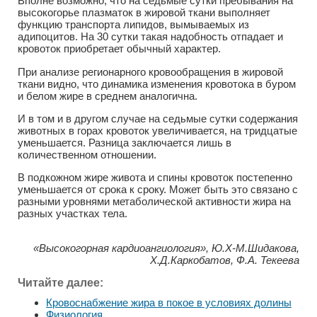
Вполне возможно, что на седьмые сутки пребывания на
высокогорье плазматок в жировой ткани выполняет
функцию транспорта липидов, вымываемых из
адипоцитов. На 30 сутки такая надобность отпадает и
кровоток приобретает обычный характер.
При анализе регионарного кровообращения в жировой
ткани видно, что динамика изменения кровотока в буром
и белом жире в среднем аналогична.
И в том и в другом случае на седьмые сутки содержания
животных в горах кровоток увеличивается, на тридцатые
уменьшается. Разница заключается лишь в
количественном отношении.
В подкожном жире живота и спины кровоток постепенно
уменьшается от срока к сроку. Может быть это связано с
разными уровнями метаболической активности жира на
разных участках тела.
«Высокогорная кардиоангиология», Ю.Х-М.Шидакова,
Х.Д.Каркобатов, Ф.А. Текеева
Читайте далее:
Кровоснабжение жира в покое в условиях долины
Физиология