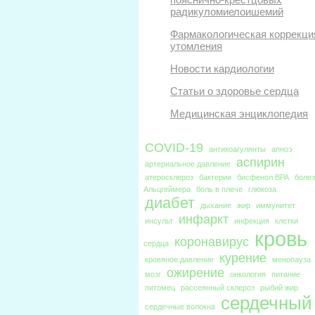
радикуломиелоишемий
Фармакологическая коррекци
утомления
Новости кардиологии
Статьи о здоровье сердца
Медицинская энциклопедия
COVID-19
антикоагулянты
апноэ
аспирин
артериальное давление
атеросклероз
бактерии
бисфенол BPA
боле
Альцгеймера
боль в плече
глюкоза
диабет
дыхание
жир
иммунитет
инфаркт
инсульт
инфекция
клетки
кровь
коронавирус
сердца
курение
кровяное давление
менопауза
ожирение
мозг
онкология
питание
питомец
рассеянный склероз
рыбий жир
сердечный
сердечные волокна