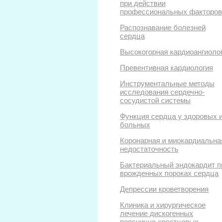
при действии
профессиональных факторов
Распознавание болезней
сердца
Высокогорная кардиоангиоло
Превентивная кардиология
Инструментальные методы
исследования сердечно-
сосудистой системы
Функция сердца у здоровых 
больных
Коронарная и миокардиальна
недостаточность
Бактериальный эндокардит п
врожденных пороках сердца
Депрессии кроветворения
Клиника и хирургическое
лечение дискогенных
пояснично-крестцовых