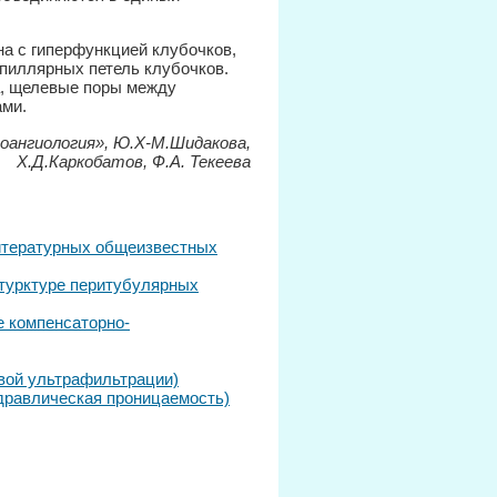
а с гиперфункцией клубочков,
пиллярных петель клубочков.
а, щелевые поры между
ами.
оангиология», Ю.Х-М.Шидакова,
Х.Д.Каркобатов, Ф.А. Текеева
литературных общеизвестных
стурктуре перитубулярных
 компенсаторно-
вой ультрафильтрации)
дравлическая проницаемость)