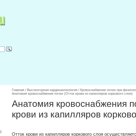
Главная
/
Высокогорная кардиоангиология
/
Кровоснабжение почек при физичес
Анатомия кровоснабжения почек (Отток крови из капилляров коркового слоя)
Анатомия кровоснабжения по
крови из капилляров корково
а
Отток крови из капилляров коркового слоя осуществляет