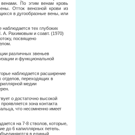
 венами. По этим венам кровь
ены. Отток венозной крови из
щихся в дугообразные вены, или
е наблюдается тех глубоких
 А. Рахимовым и соавт. (1970)
отоку, посвящено
елом.
ции различных звеньев
анизации и функциональной
огорье наблюдается расширение
 отделов, переходящих в
бриллярной медии
рен.
твует о достаточно высокой
 проявляется зона контакта
нальца, что несомненно имеет
ается на 7-8 стволов, которые,
ие до 6 капиллярных петель.
 объединяются в единый