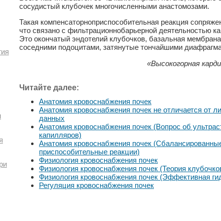
сосудистый клубочек многочисленными анастомозами.
Такая компенсаторноприспособительная реакция сопряжен
что связано с фильтрационнобарьерной деятельностью ка
Это окончатый эндотелий клубочков, базальная мембран
соседними подоцитами, затянутые тончайшими диафрагм
гия
«Высокогорная карди
Читайте далее:
Анатомия кровоснабжения почек
Анатомия кровоснабжения почек не отличается от 
и
данных
Анатомия кровоснабжения почек (Вопрос об ультра
капилляров)
я
Анатомия кровоснабжения почек (Сбалансированные
приспособительные реакции)
Физиология кровоснабжения почек
ри
Физиология кровоснабжения почек (Теория клубочко
Физиология кровоснабжения почек (Эффективная ги
Регуляция кровоснабжения почек