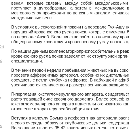
венам, которые связаны между собой междольковыми
поступает в дугообразные, а затем в междольковые в
мозгового слоя происходит по венозным каналам, сливаю
междольковые вены.
В условиях высокогорной гипоксии на перевале Туя-Ашу н
нарушений кровеносного русла почек, которые отмечены Я.
на перевале Анзоб. Большинство работ по почечному кров
общеорганному кровотоку и кровеносному руслу почек в ц
ри
По нашим данным компенсаторноприспособительные реак
кровеносного русла почек зависят от их структурной орг
х
специализации.
В течении первой недели пребывания животных на высок
просвета афферентных артериол, особенно их дистальных
сосудистые петли клубочка нефронов. В набухшей и афи
увеличивается количество и размеры ренинсодержащих зе
Гиперплазия юкстагломеруллярного аппарата, свидетельс
в
растягивающей силе кровяного давления. Более рельефно
юкстагломерулярного аппарата и дистального извитого ка
отношение к характеру реабсорбции натрия.
Вступая в капсулу Боумена афферентная артериола распад
в свою очередь, образуют клубочковые дольки, содержащ
а
Всего насчитывается 35-42 капиллярных петель, которые