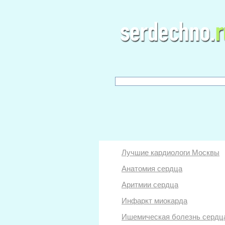
Лучшие кардиологи Москвы
Анатомия сердца
Аритмии сердца
Инфаркт миокарда
Ишемическая болезнь сердц