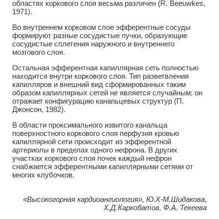
областях коркового слоя весьма различен (R. Beeuwkes,
1971).
Во внутреннем корковом слое эфферентные сосуды
формируют разные сосудистые пучки, образующие
сосудистые сплетения наружного и внутреннего
мозгового слоя.
Остальная эфферентная капиллярная сеть полностью
находится внутри коркового слоя. Тип разветвления
капилляров и внешний вид сформированных таким
образом капиллярных сетей не является случайным; он
отражает конфигурацию канапьцевых структур (П.
Джонсон, 1982).
В области проксимального извитого канальца
поверхностного коркового слоя перфузия кровью
капиллярной сети происходит из эфферентной
артериолы в пределах одного нефрона. В других
участках коркового слоя почек каждый нефрон
снабжается эфферентными капиллярными сетями от
многих клубочков.
«Высокогорная кардиоангиология», Ю.Х-М.Шидакова,
Х.Д.Каркобатов, Ф.А. Текеева