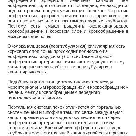
Эфферентая артериола меньшего калибра, чем
афферентная, и, в отличие от последней, не находится
под контролем сосудосуживающих волокон. Строение
эфферентных артериол зависит оттого, происходят ли
они от корковых или от юкстамедуллярных клубочков.
Поэтому есть смысл выделить околоканальцевое
кровообращение в корковом слое и кровообращение в
мозговом слое почек.
Околоканальцевая (перитубулярная) капиллярная сеть
коркового слоя почек происходит полностью из
эфферентных сосудов клубочков. Таким образом,
эфферентные артериолы связывают в единую систему
капиллярные петли клубочков и перитубулярную
капиллярную сеть.
Подобная портальная циркуляция имеется между
мезентериальным кровообращением и кровообращением
печени, между кровообращением передного
гипоталамуса и гипофиза.
Портальная система почек отличается от портальных
систем печени и гипофиза тем, что связь между двумя
капиллярными руслами здесь осуществляется через
эфферентные артериолы с относительно высоким
сопротивлением. Внешний вид эфферентных сосудов
клубочка и соответствующей капиллярной сети в разных