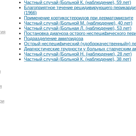
Частный случай (Больной К. (наблюдение), 59 лет)
Благоприятное течение рецидивирующего перикарди
(1966)
Применение кортикостероидов при дерматомиозите
Частный случай (Больной М. (наблюдение), 40 лет)
Частный случай (Больная Л. (наблюдение), 53 лет)
гия
Постановка диагноза острого неспецифического пер
Подразделение амилоидоза
Острый неспецифический («доброкачественный») п
Диагностические трудности у больных старческим 
Частный случай (Больной Н. (наблюдение), 28 лет)
Частный случай (Больной К. (наблюдение), 38 лет)
и
я
ри