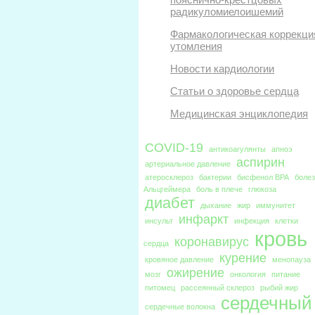
радикуломиелоишемий
Фармакологическая коррекци
утомления
Новости кардиологии
Статьи о здоровье сердца
Медицинская энциклопедия
COVID-19
антикоагулянты
апноэ
аспирин
артериальное давление
атеросклероз
бактерии
бисфенол BPA
боле
Альцгеймера
боль в плече
глюкоза
диабет
дыхание
жир
иммунитет
инфаркт
инсульт
инфекция
клетки
кровь
коронавирус
сердца
курение
кровяное давление
менопауза
ожирение
мозг
онкология
питание
питомец
рассеянный склероз
рыбий жир
сердечный
сердечные волокна