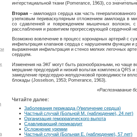
интерстициальной ткани (Pomerance, 1963), со значитель
Вторая
– амилоидоз сердца как часть генерализованног
узелковым периваскулярным отложением амилоида в миок
со сдавленней и повреждением мышечных волокон, с
расслабления и развитием прогрессирующей сердечной не
Возможно вовлечение в процесс коронарных артерий с суж
инфильтрация клапанов сердца с нарушением функции и р
ри
выраженная инфильтрация и стеноз мелких легочных арт
сердцем.
х
Изменения на ЭКГ могут быть разнообразными, но чаще в
мерцание предсердий и низкий вольтаж комплекса QRS и з
замедление предсердно-желудочковой проводимости впло
блокады (Josselson, 1953; Pomerance, 1963).
«Распознавание бо
Читайте далее:
в
Заболевания перикарда (Увеличение сердца)
Частный случай (Больной М. (наблюдение), 24 лет)
Организация геморрагического выпота
Сдавливающий перикардит
Осложнение уремии
а
Частный случай (Больная Е. (наблюдение), 57 лет)