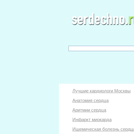
Лучшие кардиологи Москвы
Анатомия сердца
Аритмии сердца
Инфаркт миокарда
Ишемическая болезнь сердц