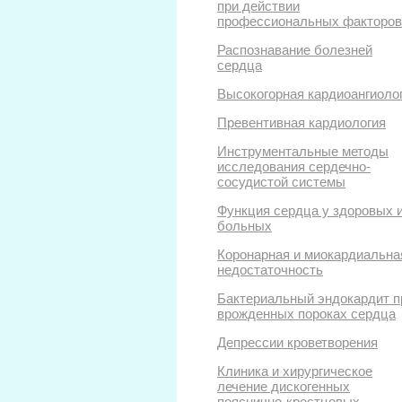
при действии
профессиональных факторов
Распознавание болезней
сердца
Высокогорная кардиоангиоло
Превентивная кардиология
Инструментальные методы
исследования сердечно-
сосудистой системы
Функция сердца у здоровых 
больных
Коронарная и миокардиальна
недостаточность
Бактериальный эндокардит п
врожденных пороках сердца
Депрессии кроветворения
Клиника и хирургическое
лечение дискогенных
пояснично-крестцовых