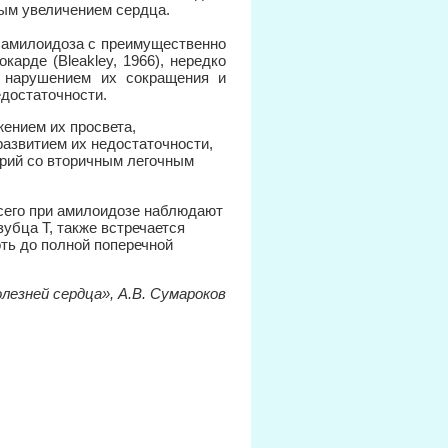
ным увеличением сердца.
о амилоидоза с преимущественно
арде (Bleakley, 1966), нередко
 нарушением их сокращения и
достаточности.
ением их просвета,
азвитием их недостаточности,
ерий со вторичным легочным
сего при амилоидозе наблюдают
убца Т, также встречается
ть до полной поперечной
лезней сердца», А.В. Сумароков