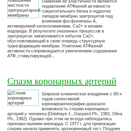
снижения ее эластичности являются
подавление АТФазной активности
сократительного белка и гидролиз
липидов мембран эритроцитов под
влиянием фосфолипазы А,
активируемой катехоламинами, Са2+ и ионами
водорода. В результате указанных процессов в
эритроцитах накапливается избыток Са2+,
обусловливающий в свою очередь структурную
трансформацию мембран. Угнетение АТФазной
активности сопровождается увеличением содержания
АТФ, стимулирующей…
Спазм коронарных артерий
Широкое клиническое внедрение с 60-х
годов селективной
коронароангиографии доказало
возможность спазма коронарных
артерий у человека [Delahaye J., Gaspard Ph., 1981; Oliva
Ph., 1982]. Однако при этом не всегда наблюдались
признаки ишемии миокарда. С 1977 г. для провокации
спазма начала применять эргоновиновый тест. Позднее