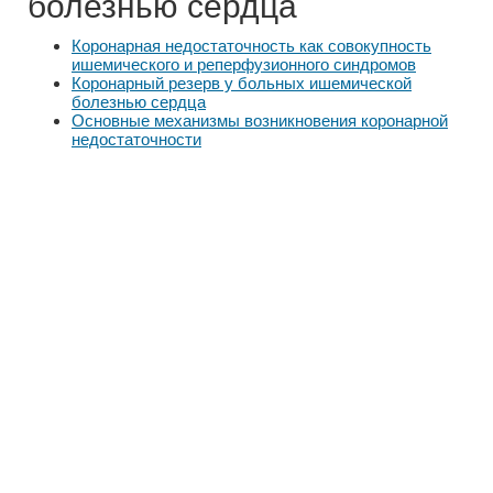
болезнью сердца
Коронарная недостаточность как совокупность
ишемического и реперфузионного синдромов
Коронарный резерв у больных ишемической
болезнью сердца
Основные механизмы возникновения коронарной
недостаточности