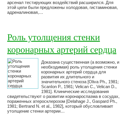
арсенал тестирующих воздействий расширился. Для
этой цели были предложены холодовая, гистаминовая,
адреналиновая,…
Роль утолщения стенки
коронарных артерий сердца
Доказана существенная (а возможно, и
необходимая) роль утолщения стенки
коронарных артерий сердца для
развития их длительного и
значительного стеноза [Oliva Ph., 1981;
ScanIon P., 1981; Velican С., Velican D.,
1981]. Клинические исследования
свидетельствуют о развитии коронароспазма в сосудах,
пораженных атеросклерозом [Delahage J., Gaspard Ph.,
1981; Bertrand N. et al., 1982], который обусловливает
утолщение стенки артерии…