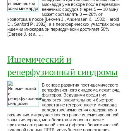
миокарда уже вскоре после перевязки
венечных сосудов (через 5 — 10 мин)
может составлять 9 — 28% от
кровотока в покое [Lekven J., Anderssen К., 1980; Harold
D., Sanford P., 1982], а в периферических участках зоны
ишемии миокарда он периодически достигает 50%
[Darsee J. et al.,…
Ишемический и
реперфузионный синдромы
В основе развития постишемического
реперфузионного синдрома лежит ряд
факторов. Ведущими среди них
являются: значительное и быстрое
нарастание гетерогенности миокарда
вследствие изменения содержания в
различных микроучастках его ранее ишемизированной
зоны кислорода, метаболитов и ионов в связи с
притоком артериальной крови (эффект биохимической
«ударной волны» ПРП); усугубление повреждения