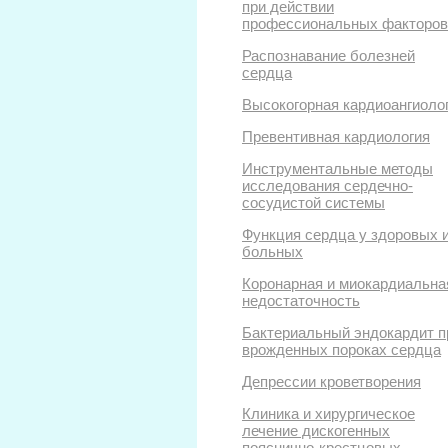
при действии
профессиональных факторов
Распознавание болезней
сердца
Высокогорная кардиоангиоло
Превентивная кардиология
Инструментальные методы
исследования сердечно-
сосудистой системы
Функция сердца у здоровых 
больных
Коронарная и миокардиальна
недостаточность
Бактериальный эндокардит п
врожденных пороках сердца
Депрессии кроветворения
Клиника и хирургическое
лечение дискогенных
пояснично-крестцовых