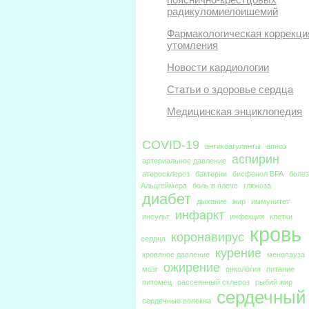
радикуломиелоишемий
Фармакологическая коррекци
утомления
Новости кардиологии
Статьи о здоровье сердца
Медицинская энциклопедия
COVID-19
антикоагулянты
апноэ
аспирин
артериальное давление
атеросклероз
бактерии
бисфенол BPA
боле
Альцгеймера
боль в плече
глюкоза
диабет
дыхание
жир
иммунитет
инфаркт
инсульт
инфекция
клетки
кровь
коронавирус
сердца
курение
кровяное давление
менопауза
ожирение
мозг
онкология
питание
питомец
рассеянный склероз
рыбий жир
сердечный
сердечные волокна