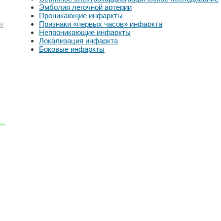
Эмболия легочной артерии
Проникающие инфаркты
Признаки «первых часов» инфаркта
я
Непроникающие инфаркты
Локализация инфаркта
Боковые инфаркты
знь