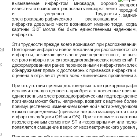
вызываемые инфарктом миокарда, хорошо
известны и позволяют распознать инфаркт легко
и уверенно. Трудности
электрокардиографического распознавания
инфаркта довольно часто возникают именно тогда, когда
картины ЭКГ могла бы быть единственным надежным,
инфаркта.
Эти трудности прежде всего возникают при распознавании
ри
Повторные инфаркты новой локализации распознаются об
инфаркты, возникающие в зоне уже перенесенных, не выз
острого инфаркта электрокардиографических изменений. 
х
деформированная ранее перенесенными инфарктами элек
обнаруживает прямых достоверных признаков инфаркта и 
оценена в отрыве от учета всех клинических проявлений 
При отсутствии прямых достоверных электрокардиографи
исключительную ценность приобретают косвенные признак
единственным электрокардиографическим подтверждение
признаком может быть, например, возврат к картине более
в
преимущественно изменением конечной части желудочко
«токов повреждения» (признаки некроза маскируются сох
инфарктов зубцами QR или QS). При этом вместо картины
изоэлектричным сегментом ST и «коронарными» или поло
появляется смещение вверх от изоэлектрического уровня 
а
Последующая обычная эволюция конечной части желудочк