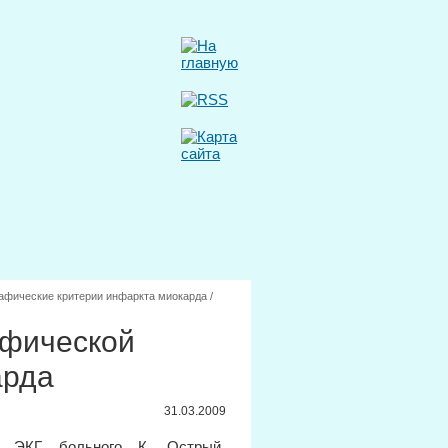
афические критерии инфаркта миокарда
/
афической
арда
31.03.2009