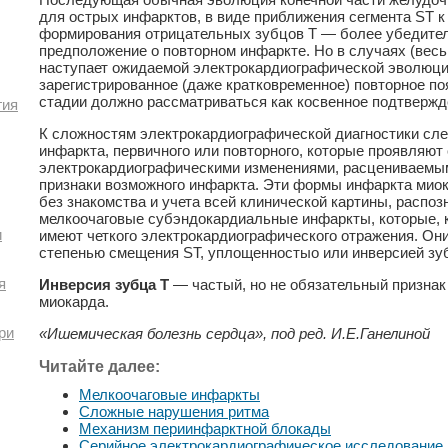
для острых инфарктов, в виде приближения сегмента ST к
формирования отрицательных зубцов Т — более убедител
предположение о повторном инфаркте. Но в случаях (весьм
наступает ожидаемой электрокардиографической эволюции
зарегистрированное (даже кратковременное) повторное по
стадии должно рассматриваться как косвенное подтвержд
гия
К сложностям электрокардиографической диагностики сле
инфаркта, первичного или повторного, которые проявляю
электрокардиографическими изменениями, расцениваемы
признаки возможного инфаркта. Эти формы инфаркта миок
без знакомства и учета всей клинической картины, распоз
мелкоочаговые субэндокардиальные инфаркты, которые, к
и
имеют четкого электрокардиографического отражения. Он
степенью смещения ST, уплощенностыо или инверсией зуб
я
Инверсия зубца Т
— частый, но не обязательный признак
миокарда.
ри
«Ишемическая болезнь сердца», под ред. И.Е.Ганелиной
Читайте далее:
Мелкоочаговые инфаркты
Сложные нарушения ритма
Механизм периинфарктной блокады
Серийное электрокардиографическое исследование