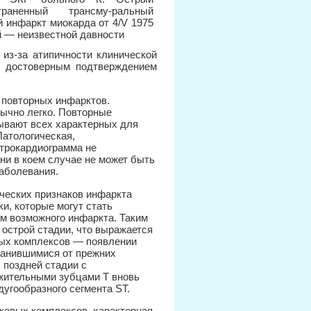
 из-за атипичности клинической
 достоверным подтверждением
 повторных инфарктов.
ычно легко. Повторные
ывают всех характерных для
Патологическая,
трокардиограмма не
ни в коем случае не может быть
заболевания.
ческих признаков инфаркта
и, которые могут стать
м возможного инфаркта. Таким
 острой стадии, что выражается
вых комплексов — появлении
ранившимися от прежних
 поздней стадии с
жительными зубцами Т вновь
дугообразного сегмента ST.
овых комплексов, характерная