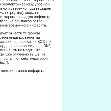
 изоэлектрическому уровню и
ьно и уверенно подтверждает
а не редких), когда не
, характерной для инфаркта,
явление признаков острой
ение возможного инфаркта.
дует отнести те формы
т себя лишь косвенными
ми по классификации ВОЗ как
арда на основании лишь ЭКГ,
наны быть не могут. Это
ак уже отмечено выше, не
и проявляют себя некоторой
ца Т.
 мелкоочагового инфаркта