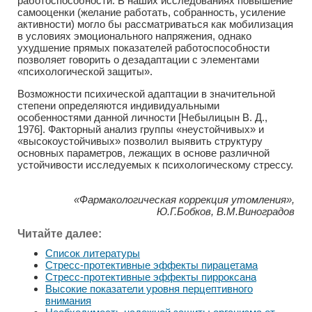
работоспособности. В наших исследованиях повышение
самооценки (желание работать, собранность, усиление
активности) могло бы рассматриваться как мобилизация
в условиях эмоционального напряжения, однако
ухудшение прямых показателей работоспособности
позволяет говорить о дезадаптации с элементами
«психологической защиты».
Возможности психической адаптации в значительной
степени определяются индивидуальными
особенностями данной личности [Небылицын В. Д.,
1976]. Факторный анализ группы «неустойчивых» и
«высокоустойчивых» позволил выявить структуру
основных параметров, лежащих в основе различной
устойчивости исследуемых к психологическому стрессу.
«Фармакологическая коррекция утомления»,
Ю.Г.Бобков, В.М.Виноградов
Читайте далее:
Список литературы
Стресс-протективные эффекты пирацетама
Стресс-протективные эффекты пирроксана
Высокие показатели уровня перцептивного
внимания