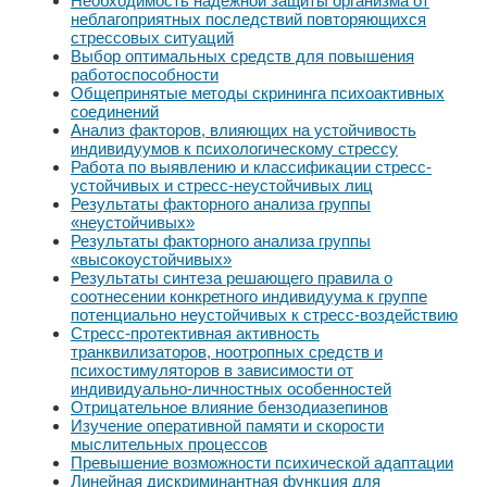
Необходимость надежной защиты организма от
неблагоприятных последствий повторяющихся
стрессовых ситуаций
Выбор оптимальных средств для повышения
работоспособности
Общепринятые методы скрининга психоактивных
соединений
Анализ факторов, влияющих на устойчивость
индивидуумов к психологическому стрессу
Работа по выявлению и классификации стресс-
устойчивых и стресс-неустойчивых лиц
Результаты факторного анализа группы
«неустойчивых»
Результаты факторного анализа группы
«высокоустойчивых»
Результаты синтеза решающего правила о
соотнесении конкретного индивидуума к группе
потенциально неустойчивых к стресс-воздействию
Стресс-протективная активность
транквилизаторов, ноотропных средств и
психостимуляторов в зависимости от
индивидуально-личностных особенностей
Отрицательное влияние бензодиазепинов
Изучение оперативной памяти и скорости
мыслительных процессов
Превышение возможности психической адаптации
Линейная дискриминантная функция для