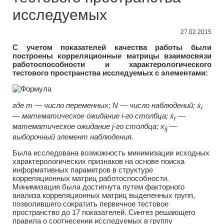
исследуемых
27.02.2015
С учетом показателей качества работы были
построены корреляционные матрицы взаимосвязи
работоспособности и характерологического
тестового пространства исследуемых с элементами:
где m — число переменных; N — число наблюдений; ẋ
i
— математическое ожидание i-го столбца; ẋ
—
r
математическое ожидание j-го столбца; х
—
ij
выборочный элемент наблюдения.
Была исследована возможность минимизации исходных
характерологических признаков на основе поиска
информативных параметров в структуре
корреляционных матриц работоспособности.
Минимизация была достигнута путем факторного
анализа корреляционных матриц выделенных групп,
позволившего сократить первичное тестовое
пространство до 17 показателей. Синтез решающего
правила о соотнесении исследуемых в группу