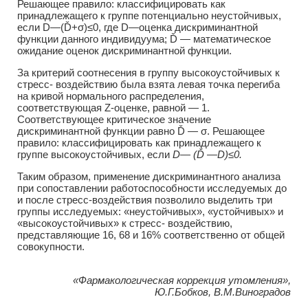
Решающее правило: классифицировать как
принадлежащего к группе потенциально неустойчивых,
если D—(Ď+σ)≤0, где D—оценка дискриминантной
функции данного индивидуума; Ď — математическое
ожидание оценок дискриминантной функции.
За критерий соотнесения в группу высокоустойчивых к
стресс- воздействию была взята левая точка перегиба
на кривой нормального распределения,
соответствующая Z-оценке, равной — 1.
Соответствующее критическое значение
дискриминантной функции равно Ď — σ. Решающее
правило: классифицировать как принадлежащего к
группе высокоустойчивых, если
D— (Ď —D)≤0.
Таким образом, применение дискриминантного анализа
при сопоставлении работоспособности исследуемых до
и после стресс-воздействия позволило выделить три
группы исследуемых: «неустойчивых», «устойчивых» и
«высокоустойчивых» к стресс- воздействию,
представляющие 16, 68 и 16% соответственно от общей
совокупности.
«Фармакологическая коррекция утомления»,
Ю.Г.Бобков, В.М.Виноградов