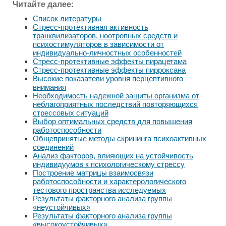
Читайте далее:
Список литературы
Стресс-протективная активность
транквилизаторов, ноотропных средств и
психостимуляторов в зависимости от
индивидуально-личностных особенностей
Стресс-протективные эффекты пирацетама
Стресс-протективные эффекты пирроксана
Высокие показатели уровня перцептивного
внимания
Необходимость надежной защиты организма от
неблагоприятных последствий повторяющихся
стрессовых ситуаций
Выбор оптимальных средств для повышения
работоспособности
Общепринятые методы скрининга психоактивных
соединений
Анализ факторов, влияющих на устойчивость
индивидуумов к психологическому стрессу
Построение матрицы взаимосвязи
работоспособности и характерологического
тестового пространства исследуемых
Результаты факторного анализа группы
«неустойчивых»
Результаты факторного анализа группы
«высокоустойчивых»