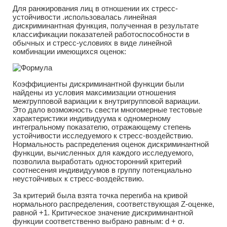
Для ранжирования лиц в отношении их стресс-
устойчивости .использовалась линейная
дискриминантная функция, полученная в результате
классификации показателей работоспособности в
обычных и стресс-условиях в виде линейной
комбинации имеющихся оценок:
Коэффициенты дискриминантной функции были
найдены из условия максимизации отношения
межгрупповой вариации к внутригрупповой вариации.
Это дало возможность свести многомерные тестовые
характеристики индивидуума к одномерному
интегральному показателю, отражающему степень
устойчивости исследуемого к стресс-воздействию.
Нормальность распределения оценок дискриминантной
функции, вычисленных для каждого исследуемого,
позволила выработать односторонний критерий
соотнесения индивидуумов в группу потенциально
неустойчивых к стресс-воздействию.
За критерий была взята точка перегиба на кривой
нормального распределения, соответствующая Z-оценке,
равной +1. Критическое значение дискриминантной
функции соответственно выбрано равным: d + σ.