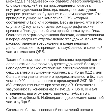
миокарда в передневерхних отделах левого желудочка к
блокаде передней ветви присоединяется очаговая
внутрижелудочковая блокада, последняя замедляет
распространение возбуждения в левом желудочке. Это
приводит к уширению комплекса QRS, который
составляет 0,12 с или больше. Весьма важно, что в этих
случаях (Отсутствуют электрокардиографические
признаки блокады левой или правой ножки пучка Гиса.
Очаговая внутрижелудочковая блокада, локализованная
в передневерхних отделах левого желудочка, влияет на
распространение возбуждения в конце периода
деполяризации, что приводит к зазубренности конечной
части комплекса QRS.
Таким образом, при сочетании блокады передней ветви
левой ножки с очаговой внутрижелудочковой блокадой
наблюдается резкое отклонение электрической оси
сердца влево и уширение комплекса QRS до 0,12 с или
больше или увеличение его продолжительности больше
чем на 0,02 с по сравнению с предыдущей ЭКГ. ЭКГ в I и
aVL отведениях имеет при этом вид qR. Отмечается
зазубренность конечной части зубца R. Во II, III и aVF
отведениях при этом регистрируются зубцы rS с
глубоким зубцом S. Наблюдается деформация конечной
части зубца S.
Сочетание блокады передней ветви левой ножки с