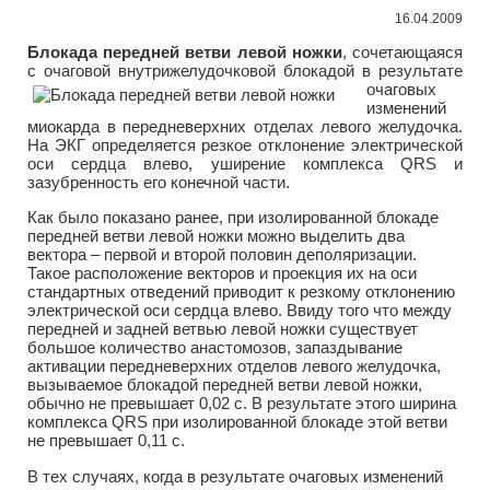
16.04.2009
Блокада передней ветви левой ножки
, сочетающаяся
с очаговой внутрижелудочковой блокадой в результате
очаговых
изменений
миокарда в передневерхних отделах левого желудочка.
На ЭКГ определяется резкое отклонение электрической
оси сердца влево, уширение комплекса QRS и
зазубренность его конечной части.
Как было показано ранее, при изолированной блокаде
передней ветви левой ножки можно выделить два
вектора – первой и второй половин деполяризации.
Такое расположение векторов и проекция их на оси
стандартных отведений приводит к резкому отклонению
электрической оси сердца влево. Ввиду того что между
передней и задней ветвью левой ножки существует
большое количество анастомозов, запаздывание
активации передневерхних отделов левого желудочка,
вызываемое блокадой передней ветви левой ножки,
обычно не превышает 0,02 с. В результате этого ширина
комплекса QRS при изолированной блокаде этой ветви
не превышает 0,11 с.
В тех случаях, когда в результате очаговых изменений