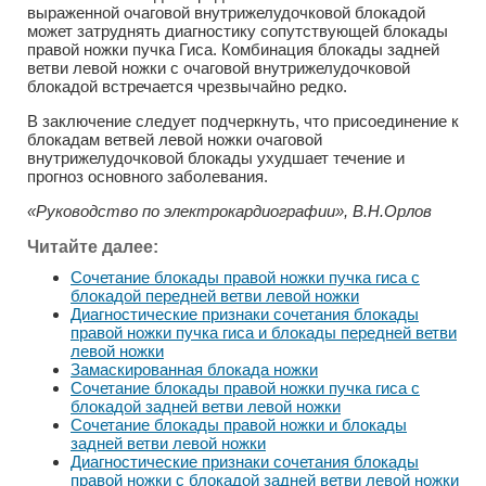
выраженной очаговой внутрижелудочковой блокадой
может затруднять диагностику сопутствующей блокады
правой ножки пучка Гиса. Комбинация блокады задней
ветви левой ножки с очаговой внутрижелудочковой
блокадой встречается чрезвычайно редко.
В заключение следует подчеркнуть, что присоединение к
блокадам ветвей левой ножки очаговой
внутрижелудочковой блокады ухудшает течение и
прогноз основного заболевания.
«Руководство по электрокардиографии», В.Н.Орлов
Читайте далее:
Сочетание блокады правой ножки пучка гиса с
блокадой передней ветви левой ножки
Диагностические признаки сочетания блокады
правой ножки пучка гиса и блокады передней ветви
левой ножки
Замаскированная блокада ножки
Сочетание блокады правой ножки пучка гиса с
блокадой задней ветви левой ножки
Сочетание блокады правой ножки и блокады
задней ветви левой ножки
Диагностические признаки сочетания блокады
правой ножки с блокадой задней ветви левой ножки