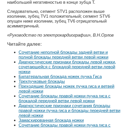
наибольшей негативностью в конце зубца Т.
Следовательно, сегмент STV1 расположен выше
изолинии, зубец TV1 положительный; сегмент STV6
опущен ниже изолинии, зубец TV6 отрицательный
асимметричный.
«Руководство по электрокардиографии», В.Н.Орлов
Читайте далее:
Сочетание неполной блокады задней ветви и
полной блокады передней ветви левой ножки
Диагностические признаки блокады левой ножки,
сочетающейся с блокадой передней ветви левой
ножки
Билатеральная блокада ножек пучка Гиса
Трехпучковые блокады
Преходящие блокады ножек пучка гиса и ветвей
левой ножки
Сочетание блокады правой ножки пучка гиса с
блокадой передней ветви левой ножки
Диагностические признаки сочетания блокады
правой ножки пучка гиса и блокады передней ветви
левой ножки
Замаскированная блокада ножки
Сочетание блокады правой ножки пучка гиса с