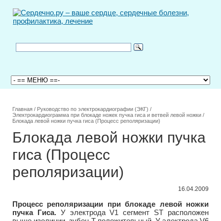
Главная
/
Руководство по электрокардиографии (ЭКГ)
/
Электрокардиограмма при блокаде ножек пучка гиса и ветвей левой ножки
/
Блокада левой ножки пучка гиса (Процесс реполяризации)
Блокада левой ножки пучка
гиса (Процесс
реполяризации)
16.04.2009
Процесс реполяризации при блокаде левой ножки
пучка Гиса.
У электрода V1 сегмент ST расположен
выше изолинии, зубец Т
положительный. У электрода V6