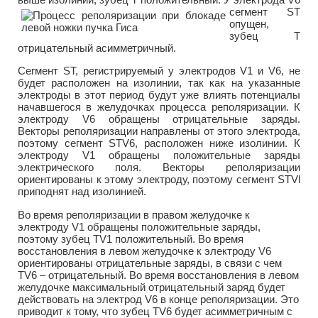
сегмент ST
опущен,
зубец Т
отрицательный асимметричный.
Сегмент ST, регистрируемый у электродов V1 и V6, не
будет расположен на изолинии, так как на указанные
электроды в этот период будут уже влиять потенциалы
начавшегося в желудочках процесса реполяризации. К
электроду V6 обращены отрицательные заряды.
Векторы реполяризации направлены от этого электрода,
поэтому сегмент STV6, расположен ниже изолинии. К
электроду V1 обращены положительные заряды
электрического поля. Векторы реполяризации
ориентированы к этому электроду, поэтому сегмент STVl
приподнят над изолинией.
Во время реполяризации в правом желудочке к
электроду V1 обращены положительные заряды,
поэтому зубец TV1 положительный. Во время
восстановления в левом желудочке к электроду V6
ориентированы отрицательные заряды, в связи с чем
TV6 – отрицательный. Во время восстановления в левом
желудочке максимальный отрицательный заряд будет
действовать на электрод V6 в конце реполяризации. Это
приводит к тому, что зубец TV6 будет асимметричным с