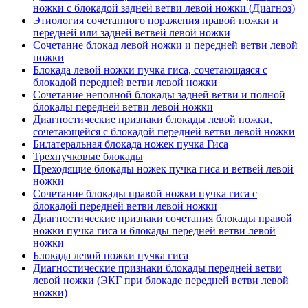
ножки с блокадой задней ветви левой ножки (Диагноз)
Этиология сочетанного поражения правой ножки и
передней или задней ветвей левой ножки
Сочетание блокад левой ножки и передней ветви левой
ножки
Блокада левой ножки пучка гиса, сочетающаяся с
блокадой передней ветви левой ножки
Сочетание неполной блокады задней ветви и полной
блокады передней ветви левой ножки
Диагностические признаки блокады левой ножки,
сочетающейся с блокадой передней ветви левой ножки
Билатеральная блокада ножек пучка Гиса
Трехпучковые блокады
Преходящие блокады ножек пучка гиса и ветвей левой
ножки
Сочетание блокады правой ножки пучка гиса с
блокадой передней ветви левой ножки
Диагностические признаки сочетания блокады правой
ножки пучка гиса и блокады передней ветви левой
ножки
Блокада левой ножки пучка гиса
Диагностические признаки блокады передней ветви
левой ножки (ЭКГ при блокаде передней ветви левой
ножки)