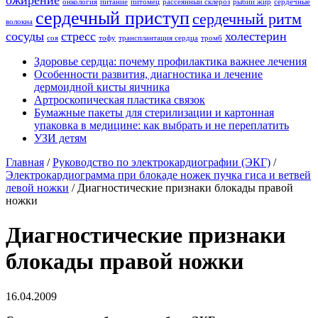
ожирение
онкология
питание
питомец
рассеянный склероз
рыбий жир
сердечные
сердечный приступ
сердечный ритм
волокна
сосуды
стресс
холестерин
соя
тофу
трансплантация сердца
тромб
Здоровье сердца: почему профилактика важнее лечения
Особенности развития, диагностика и лечение
дермоидной кисты яичника
Артроскопическая пластика связок
Бумажные пакеты для стерилизации и картонная
упаковка в медицине: как выбрать и не переплатить
УЗИ детям
Главная
/
Руководство по электрокардиографии (ЭКГ)
/
Электрокардиограмма при блокаде ножек пучка гиса и ветвей
левой ножки
/
Диагностические признаки блокады правой
ножки
Диагностические признаки
блокады правой ножки
16.04.2009