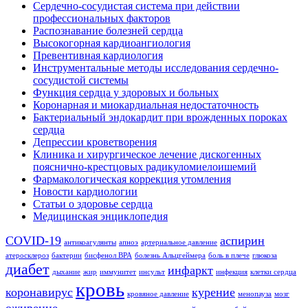
Сердечно-сосудистая система при действии
профессиональных факторов
Распознавание болезней сердца
Высокогорная кардиоангиология
Превентивная кардиология
Инструментальные методы исследования сердечно-
сосудистой системы
Функция сердца у здоровых и больных
Коронарная и миокардиальная недостаточность
Бактериальный эндокардит при врожденных пороках
сердца
Депрессии кроветворения
Клиника и хирургическое лечение дискогенных
пояснично-крестцовых радикуломиелоишемий
Фармакологическая коррекция утомления
Новости кардиологии
Статьи о здоровье сердца
Медицинская энциклопедия
COVID-19
аспирин
антикоагулянты
апноэ
артериальное давление
атеросклероз
бактерии
бисфенол BPA
болезнь Альцгеймера
боль в плече
глюкоза
диабет
инфаркт
дыхание
жир
иммунитет
инсульт
инфекция
клетки сердца
кровь
коронавирус
курение
кровяное давление
менопауза
мозг