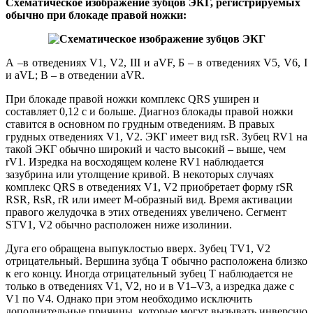
Схематическое изображение зубцов ЭКГ, регистрируемых
обычно при блокаде правой ножки:
А –в отведениях V1, V2, III и aVF, Б – в отведениях V5, V6, I
и aVL; В – в отведении aVR.
При блокаде правой ножки комплекс QRS уширен и
составляет 0,12 с и больше. Диагноз блокады правой ножки
ставится в основном по грудным отведениям. В правых
грудных отведениях V1, V2. ЭКГ имеет вид rsR. Зубец RV1 на
такой ЭКГ обычно широкий и часто высокий – выше, чем
rV1. Изредка на восходящем колене RV1 наблюдается
зазубрина или утолщение кривой. В некоторых случаях
комплекс QRS в отведениях V1, V2 приобретает форму rSR
RSR, RsR, rR или имеет М-образный вид. Время активации
правого желудочка в этих отведениях увеличено. Сегмент
STV1, V2 обычно расположен ниже изолинии.
Дуга его обращена выпуклостью вверх. Зубец TV1, V2
отрицательный. Вершина зубца Т обычно расположена близко
к его концу. Иногда отрицательный зубец Т наблюдается не
только в отведениях V1, V2, но и в V1–V3, а изредка даже с
V1 по V4. Однако при этом необходимо исключить
дополнительные причины, которые могут вызывать инверсию