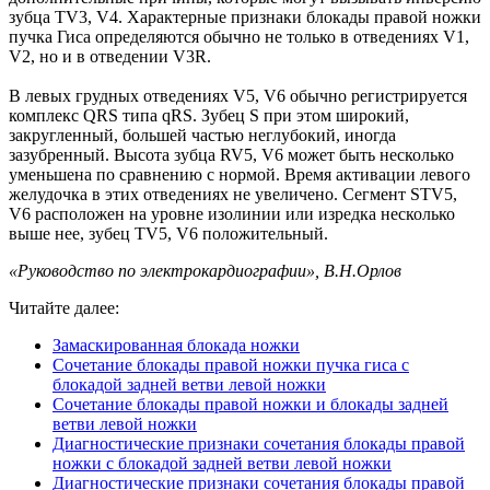
зубца TV3, V4. Характерные признаки блокады правой ножки
пучка Гиса определяются обычно не только в отведениях V1,
V2, но и в отведении V3R.
В левых грудных отведениях V5, V6 обычно регистрируется
комплекс QRS типа qRS. Зубец S при этом широкий,
закругленный, большей частью неглубокий, иногда
зазубренный. Высота зубца RV5, V6 может быть несколько
уменьшена по сравнению с нормой. Время активации левого
желудочка в этих отведениях не увеличено. Сегмент STV5,
V6 расположен на уровне изолинии или изредка несколько
выше нее, зубец TV5, V6 положительный.
«Руководство по электрокардиографии», В.Н.Орлов
Читайте далее:
Замаскированная блокада ножки
Сочетание блокады правой ножки пучка гиса с
блокадой задней ветви левой ножки
Сочетание блокады правой ножки и блокады задней
ветви левой ножки
Диагностические признаки сочетания блокады правой
ножки с блокадой задней ветви левой ножки
Диагностические признаки сочетания блокады правой